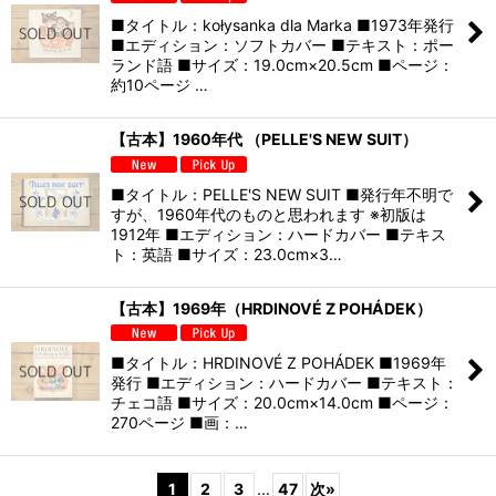
■タイトル：kołysanka dla Marka ■1973年発行
■エディション：ソフトカバー ■テキスト：ポー
ランド語 ■サイズ：19.0cm×20.5cm ■ページ：
約10ページ …
【古本】1960年代 （PELLE'S NEW SUIT）
■タイトル：PELLE'S NEW SUIT ■発行年不明で
すが、1960年代のものと思われます ※初版は
1912年 ■エディション：ハードカバー ■テキス
ト：英語 ■サイズ：23.0cm×3…
【古本】1969年（HRDINOVÉ Z POHÁDEK）
■タイトル：HRDINOVÉ Z POHÁDEK ■1969年
発行 ■エディション：ハードカバー ■テキスト：
チェコ語 ■サイズ：20.0cm×14.0cm ■ページ：
270ページ ■画：…
1
2
3
...
47
次
»