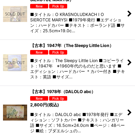
■タイトル：O KRASNOLUDKACH I O
SIEROTCE MARYSI ■1979年発行 ■エディショ
ン：ハードカバー ■テキスト：ポーランド語 ■サ
イズ：25.5cm×19.0c…
【古本】1947年（The Sleepy Little Lion）
■タイトル：The Sleepy Little Lion ■コピーライ
ト：1947年 ※1960年代のものだと思います ■
エディション：ハードカバー ＊カバー付き ■テキ
スト：英語 ■サイズ…
【古本】1978年（DALOLO abc）
2,800
円
(税込)
■タイトル：DALOLO abc ■1978年発行 ■エデ
ィション：ソフトカバー ■テキスト：ハンガリー
語 ■サイズ：16.5cm×24.0cm ■ページ：48ペー
ジ ■絵：ブダエルシュの…