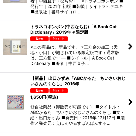
者｜中西直子（なちお） ※トラネコボンボン ■
発行年｜2021年 初版 ■装幀｜サイトヲヒデユキ
■出版社｜書肆サイコロ …
トラネコボンボン(中西なちお)「A Book Cat
Dictionary」2019年 ※限定版
※この商品は、新品です。 ※三方金の加工（天・
地・小口）が施されている限定版です / 通常版
は、三方銀です — ■タイトル｜A Book Cat
Dictionary ■著者｜中西直子…
【新品】 出口かずみ「ABCかるた ちいさいおじ
いさんのくらし」2016年
1,650
円
(税込)
◎自社商品（卸販売が可能です） ■タイトル：
ABCかるた ちいさいおじいさんのくらし ■文・
絵：出口かずみ ■発売日：2016年 12月17日 ■製
作／発売元：えほんやるすばんばんする…