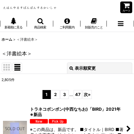
カート
新着順に見る
商品検索
ご利用案内
卸販売のこと
ホーム
>
＜洋書絵本＞
＜洋書絵本＞
表示順変更
閉じる
2,805
件
表示数
:
1
2
3
...
47
次
»
並び順
:
トラネコボンボン(中西なちお)「BIRD」2021年
※新品
絞り込む
※この商品は、新品です。 ■タイトル｜BIRD ■著