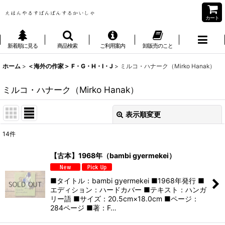
カート
新着順に見る
商品検索
ご利用案内
卸販売のこと
ホーム
>
＜海外の作家＞ F・G・H・I・J
>
ミルコ・ハナーク（Mirko Hanak）
ミルコ・ハナーク（Mirko Hanak）
表示順変更
閉じる
14
件
表示数
:
【古本】1968年（bambi gyermekei）
並び順
:
■タイトル：bambi gyermekei ■1968年発行 ■
エディション：ハードカバー ■テキスト：ハンガ
絞り込む
リー語 ■サイズ：20.5cm×18.0cm ■ページ：
284ページ ■著：F…