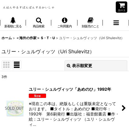
カート
新着順に見る
商品検索
ご利用案内
卸販売のこと
ホーム
>
＜海外の作家＞ S・T・U
>
ユリー・シュルヴィッツ（Uri Shulevitz）
ユリー・シュルヴィッツ（Uri Shulevitz）
表示順変更
閉じる
3
件
表示数
:
ユリー・シュルヴィッツ「あめのひ」1992年
並び順
:
※現在この本は、絶版もしくは重版未定となって
おります。 ■タイトル：あめのひ ■発行年：
絞り込む
1992年 第6刷発行 ■出版社：福音館書店 ■作・
絵：ユリー・シュルヴィッツ （ユリ・シュルヴ
ィ…