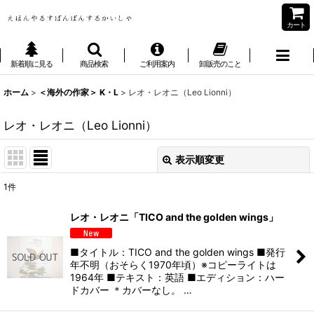
カート
新着順に見る
商品検索
ご利用案内
卸販売のこと
ホーム
>
＜海外の作家＞ K・L
>
レオ・レオニ（Leo Lionni）
レオ・レオニ（Leo Lionni）
表示順変更
閉じる
1
件
表示数
:
レオ・レオニ「TICO and the golden wings」
並び順
:
■タイトル：TICO and the golden wings ■発行
年不明（おそらく1970年頃）※コピーライトは
絞り込む
1964年 ■テキスト：英語 ■エディション：ハー
ドカバー ＊カバーなし。 …