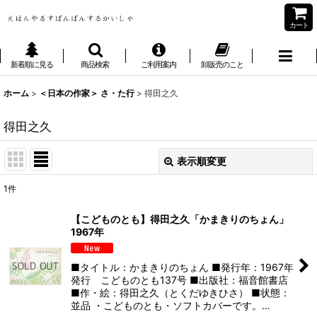
カート
新着順に見る
商品検索
ご利用案内
卸販売のこと
ホーム
>
＜日本の作家＞ さ・た行
>
得田之久
得田之久
表示順変更
閉じる
1
件
表示数
:
【こどものとも】得田之久「かまきりのちょん」
1967年
並び順
:
■タイトル：かまきりのちょん ■発行年：1967年
絞り込む
発行 こどものとも137号 ■出版社：福音館書店
■作・絵：得田之久（とくだゆきひさ） ■状態：
並品 ・こどものとも・ソフトカバーです。…