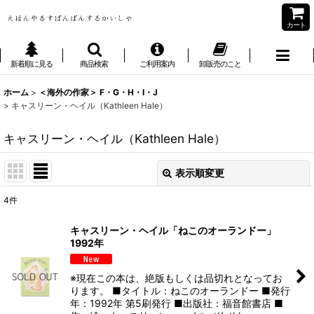
カート
新着順に見る
商品検索
ご利用案内
卸販売のこと
ホーム
>
＜海外の作家＞ F・G・H・I・J
>
キャスリーン・ヘイル（Kathleen Hale）
キャスリーン・ヘイル（Kathleen Hale）
表示順変更
閉じる
4
件
表示数
:
キャスリーン・ヘイル「ねこのオーランドー」
1992年
並び順
:
※現在この本は、絶版もしくは品切れとなってお
絞り込む
ります。 ■タイトル：ねこのオーランドー ■発行
年：1992年 第5刷発行 ■出版社：福音館書店 ■