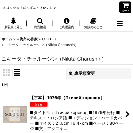
カート
新着順に見る
商品検索
ご利用案内
卸販売のこと
ホーム
>
＜海外の作家＞ C・D・E
>
ニキータ・チャルーシン（Nikita Charushin）
ニキータ・チャルーシン（Nikita Charushin）
表示順変更
閉じる
11
件
表示数
:
【古本】 1976年（Птичий хоровод）
並び順
:
■タイトル：Птичий хоровод ■1976年発行 ■
テキスト：ロシア語 ■エディション：ハードカバ
絞り込む
ー ■サイズ：21.0cm 16.4×cm ■ページ：80ペー
ジ ■文：アグニヤ…