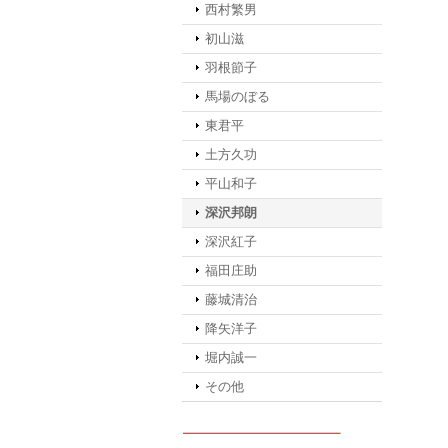
西村繁男
初山滋
羽根節子
馬場のぼる
東君平
土方久功
平山和子
深沢邦朗
深沢紅子
福田庄助
藤城清治
降矢洋子
堀内誠一
その他