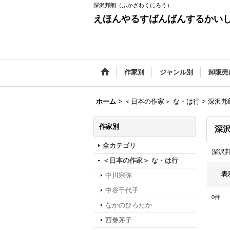
深沢邦朗（ふかざわくにろう）
えほんやるすばんばんするかい
作家別
ジャンル別
卸販売
ホーム
>
＜日本の作家＞ な・は行
>
深沢邦
作家別
深
全カテゴリ
深沢
＜日本の作家＞ な・は行
表
中川宗弥
中谷千代子
0
件
なかのひろたか
西巻茅子