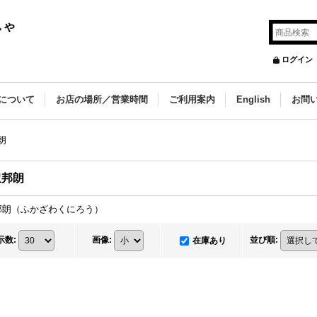
しゃ
ログイン
について
お店の場所／営業時間
ご利用案内
English
お問
朗
沢邦朗
邦朗（ふかざわくにろう）
示数
:
画像
:
並び順
:
在庫あり