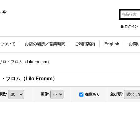
しゃ
ログイン
について
お店の場所／営業時間
ご利用案内
English
お問
リロ・フロム（Lilo Fromm）
・フロム（Lilo Fromm）
示数
:
画像
:
並び順
:
在庫あり