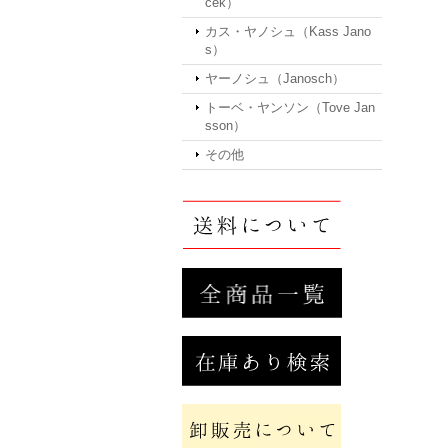
cek）
カス・ヤノシュ（Kass Jano
s）
ヤーノシュ（Janosch）
トーベ・ヤンソン（Tove Jan
sson）
その他