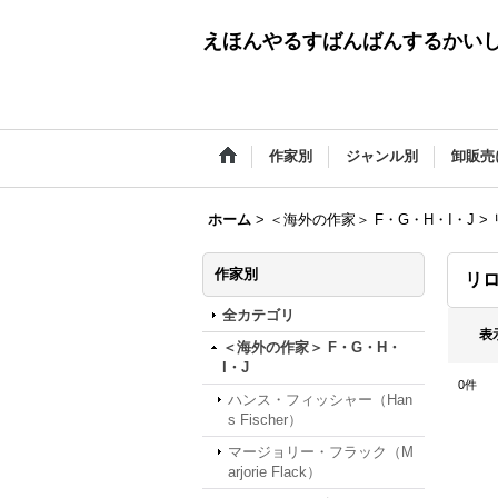
えほんやるすばんばんするかい
作家別
ジャンル別
卸販売
ホーム
>
＜海外の作家＞ F・G・H・I・J
>
作家別
リロ
全カテゴリ
表
＜海外の作家＞ F・G・H・
I・J
0
件
ハンス・フィッシャー（Han
s Fischer）
マージョリー・フラック（M
arjorie Flack）