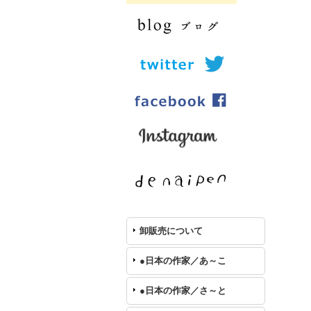
卸販売について
●日本の作家／あ～こ
●日本の作家／さ～と