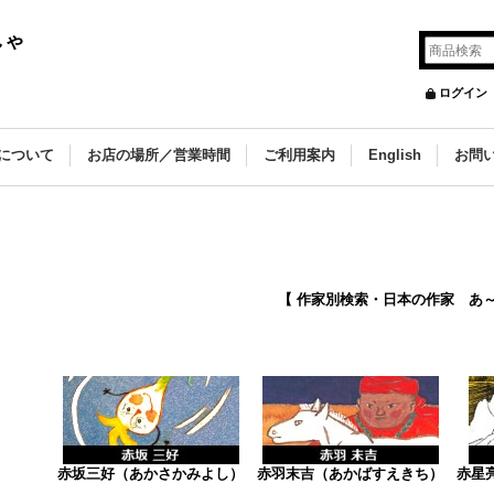
しゃ
ログイン
について
お店の場所／営業時間
ご利用案内
English
お問
【 作家別検索・日本の作家 あ～
赤坂三好（あかさかみよし）
赤羽末吉（あかばすえきち）
赤星