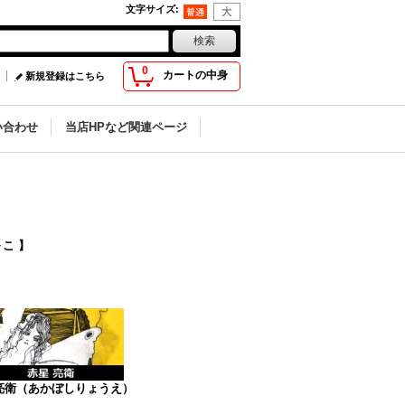
文字サイズ
:
0
カートの中身
新規登録はこちら
い合わせ
当店HPなど関連ページ
こ 】
亮衛（あかぼしりょうえ）