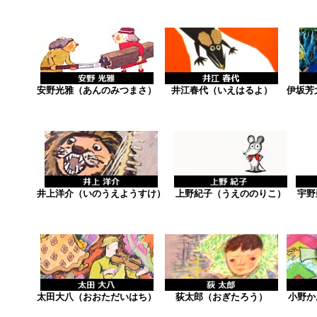
安野光雅（あんのみつまさ）
井江春代（いえはるよ）
伊坂芳
井上洋介（いのうえようすけ）
上野紀子（うえののりこ）
宇野
太田大八（おおただいはち）
荻太郎（おぎたろう）
小野か