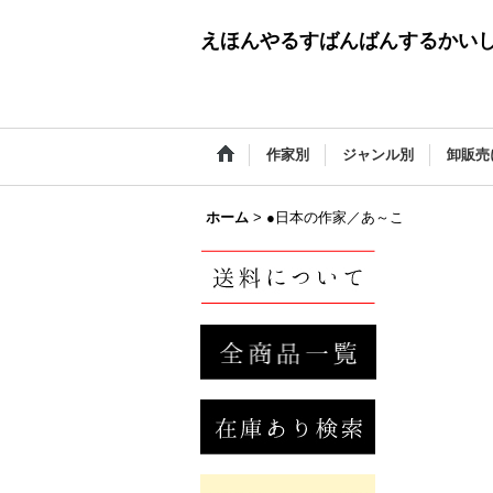
えほんやるすばんばんするかい
作家別
ジャンル別
卸販売
ホーム
>
●日本の作家／あ～こ