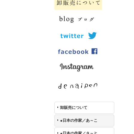
卸販売について
●日本の作家／あ～こ
●日本の作家／さ～と