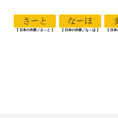
【 日本の作家／さ～と 】
【 日本の作家／な～ほ 】
【 日本