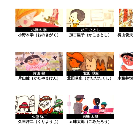
小野木学（おのきがく）
加古里子（かこさとし）
梶山俊夫
片山健（かたやまけん）
北田卓史（きただたくし）
木葉井悦
久里洋二（くりようじ）
五味太郎（ごみたろう）