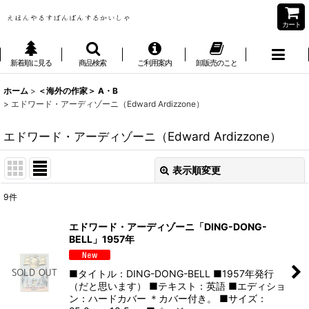
カート
新着順に見る
商品検索
ご利用案内
卸販売のこと
ホーム
>
＜海外の作家＞ A・B
>
エドワード・アーディゾーニ（Edward Ardizzone）
エドワード・アーディゾーニ（Edward Ardizzone）
表示順変更
閉じる
9
件
表示数
:
エドワード・アーディゾーニ「DING-DONG-
BELL」1957年
並び順
:
■タイトル：DING-DONG-BELL ■1957年発行
絞り込む
（だと思います） ■テキスト：英語 ■エディショ
ン：ハードカバー ＊カバー付き。 ■サイズ：