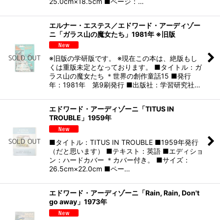
25.0cm×18.5cm ■ページ：…
エルナー・エステス／エドワード・アーディゾー
ニ「ガラス山の魔女たち」1981年 ※旧版
※旧版の学研版です。 ※現在この本は、絶版もし
くは重版未定となっております。 ■タイトル：ガ
ラス山の魔女たち ＊世界の創作童話15 ■発行
年：1981年 第9刷発行 ■出版社：学習研究社…
エドワード・アーディゾーニ「TITUS IN
TROUBLE」1959年
■タイトル：TITUS IN TROUBLE ■1959年発行
（だと思います） ■テキスト：英語 ■エディショ
ン：ハードカバー ＊カバー付き。 ■サイズ：
26.5cm×22.0cm ■ペー…
エドワード・アーディゾーニ「Rain, Rain, Don't
go away」1973年