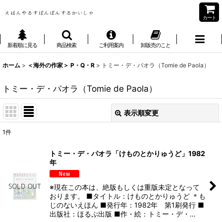
カート
新着順に見る
商品検索
ご利用案内
卸販売のこと
ホーム
>
＜海外の作家＞ P・Q・R
>
トミー・デ・パオラ（Tomie de Paola）
トミー・デ・パオラ（Tomie de Paola）
表示順変更
閉じる
1
件
表示数
:
トミー・デ・パオラ「けものとかりゅうど」1982
年
並び順
:
※現在この本は、絶版もしくは重版未定となって
絞り込む
おります。 ■タイトル：けものとかりゅうど ＊も
じのないえほん ■発行年：1982年 第1刷発行 ■
出版社：ほるぷ出版 ■作・絵：トミー・デ・…