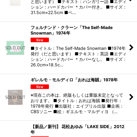
と思います） ■テキスト：ハンガリー語 ■エディ
ション：ハードカバー ＊カバー付き。 ■サイズ：
31.5cm×22.5cm ■ペ…
フェルナンド・クラーン「The Self-Made
Snowman」1974年
■タイトル：The Self-Made Snowman ■1974年
発行（だと思います） ■テキスト：英語 ■エディ
ション：ハードカバー ＊カバーなし。 ■サイズ：
26.0cm×18.5c…
ギレルモ・モルディロ「おれは海賊」1978年
※現在この本は、絶版もしくは重版未定となって
おります。 ■タイトル：おれは海賊 ■発行年：
1978年発行 ■出版社：エイプリル出版 ■企画：
CBSソニー ■絵：ギエルモ・マルディヨ （…
【新品／新刊】 花松あゆみ「LAKE SIDE」2012
年