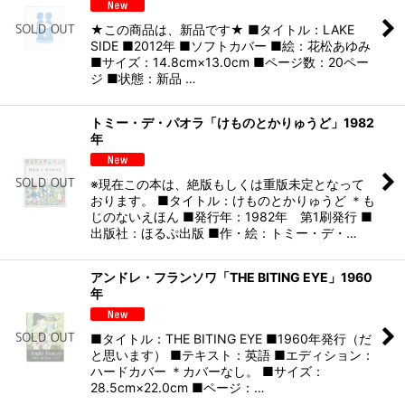
★この商品は、新品です★ ■タイトル：LAKE
SIDE ■2012年 ■ソフトカバー ■絵：花松あゆみ
■サイズ：14.8cm×13.0cm ■ページ数：20ペー
ジ ■状態：新品 …
トミー・デ・パオラ「けものとかりゅうど」1982
年
※現在この本は、絶版もしくは重版未定となって
おります。 ■タイトル：けものとかりゅうど ＊も
じのないえほん ■発行年：1982年 第1刷発行 ■
出版社：ほるぷ出版 ■作・絵：トミー・デ・…
アンドレ・フランソワ「THE BITING EYE」1960
年
■タイトル：THE BITING EYE ■1960年発行（だ
と思います） ■テキスト：英語 ■エディション：
ハードカバー ＊カバーなし。 ■サイズ：
28.5cm×22.0cm ■ページ：…