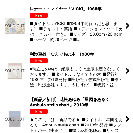
レナート・マイヤー「VICKI」1968年
■タイトル：VICKI ■1968年発行（だと思いま
す） ■テキスト：英語 ■エディション：ハードカ
バー ＊カバー付き。 ■サイズ：20.0cm×26.0cm
■ページ：約26ページ ■…
利渉重雄「なんでもの木」1980年
※現在この本は、絶版もしくは重版未定となって
おります。 ■タイトル：なんでもの木 ■発行年：
1980年 第1刷発行 ■出版社：佼成出版社 ■作・
絵：利渉重雄（りしょうしげお） ■状態：並…
【新品／新刊】 花松あゆみ「星図をあるく
Ambulo stella chart」2013年
★この商品は、新品です★ ■タイトル：星図をあ
るく Ambulo stella chart ■2013年 発行 ■ソフ
トカバー（中綴じ） ■絵：花松あゆみ ■サイズ：