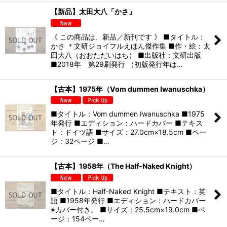
【新品】太田大八「かさ」
《 この商品は、新品／新刊です 》 ■タイトル：
かさ ＊文研ジョイフルえほん傑作集 ■作・絵：太
田大八（おおただいはち） ■出版社：文研出版
■2018年 第29刷発行 （初版発行年は…
【古本】1975年（Vom dummen Iwanuschka）
■タイトル：Vom dummen Iwanuschka ■1975
年発行 ■エディション：ハードカバー ■テキス
ト：ドイツ語 ■サイズ：27.0cm×18.5cm ■ペー
ジ：32ページ ■…
【古本】1958年（The Half-Naked Knight）
■タイトル：Half-Naked Knight ■テキスト：英
語 ■1958年発行 ■エディション：ハードカバー
※カバー付き。 ■サイズ：25.5cm×19.0cm ■ペ
ージ：154ペー…