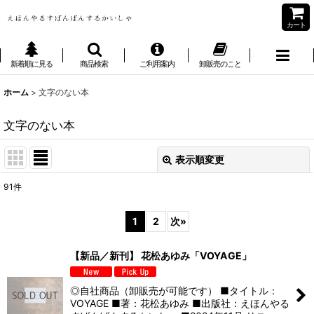
カート
新着順に見る
商品検索
ご利用案内
卸販売のこと
ホーム
>
文字のない本
文字のない本
表示順変更
閉じる
91
件
表示数
:
1
2
次
»
並び順
:
【新品／新刊】 花松あゆみ「VOYAGE」
絞り込む
◎自社商品（卸販売が可能です） ■タイトル：
VOYAGE ■著：花松あゆみ ■出版社：えほんやる