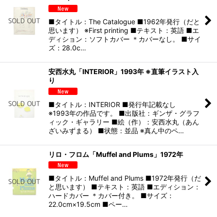
■タイトル：The Catalogue ■1962年発行（だと
思います） ※First printing ■テキスト：英語 ■エ
ディション：ソフトカバー ＊カバーなし。 ■サイ
ズ：28.0c…
安西水丸「INTERIOR」1993年 ※直筆イラスト入
り
■タイトル：INTERIOR ■発行年記載なし
※1993年の作品です。 ■出版社：ギンザ・グラフ
ィック・ギャラリー ■絵（作）：安西水丸（あん
ざいみずまる） ■状態：並品 ※真ん中のペ…
リロ・フロム「Muffel and Plums」1972年
■タイトル：Muffel and Plums ■1972年発行（だ
と思います） ■テキスト：英語 ■エディション：
ハードカバー ＊カバー付き。 ■サイズ：
22.0cm×19.5cm ■ペー…