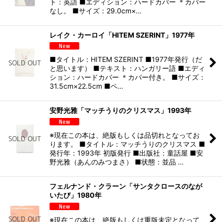
ト：英語 ■エディション：ハードカバー ＊カバー
なし。 ■サイズ：29.0cm×…
レイク・カーロイ「HITEM SZERINT」1977年
■タイトル：HITEM SZERINT ■1977年発行（だ
と思います） ■テキスト：ハンガリー語 ■エディ
ション：ハードカバー ＊カバー付き。 ■サイズ：
31.5cm×22.5cm ■ペ…
安野光雅「マッチうりのクリスマス」1993年
※現在この本は、絶版もしくは品切れとなってお
ります。 ■タイトル：マッチうりのクリスマス ■
発行年：1993年 初版発行 ■出版社：童話屋 ■安
野光雅（あんのみつまさ） ■状態：並品 …
フェルナンド・クラーン「サンタクロースのなが
いたび」1980年
※現在この本は、絶版もしくは重版未定となって