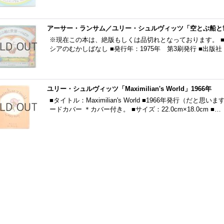
アーサー・ランサム／ユリー・シュルヴィッツ「空とぶ船と世
※現在この本は、絶版もしくは品切れとなっております。 
シアのむかしばなし ■発行年：1975年 第3刷発行 ■出版
ユリー・シュルヴィッツ「Maximilian's World」1966年
■タイトル：Maximilian's World ■1966年発行（だ
ードカバー ＊カバー付き。 ■サイズ：22.0cm×18.0cm ■…