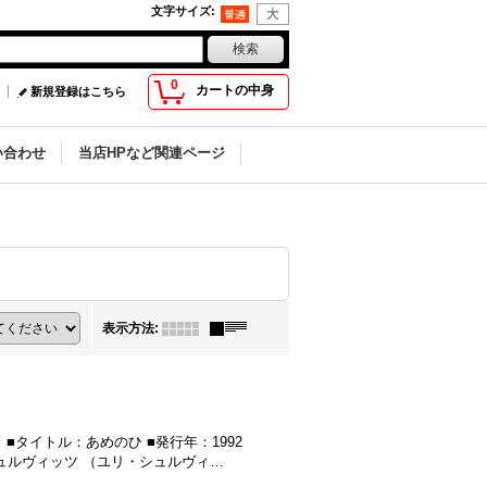
文字サイズ
:
0
カートの中身
新規登録はこちら
い合わせ
当店HPなど関連ページ
表示方法
:
タイトル：あめのひ ■発行年：1992
シュルヴィッツ （ユリ・シュルヴィ…