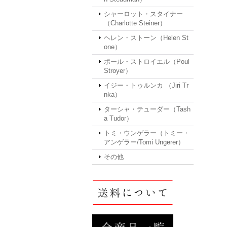
シャーロット・スタイナー
（Charlotte Steiner）
ヘレン・ストーン（Helen St
one）
ポール・ストロイエル（Poul
Stroyer）
イジー・トゥルンカ （Jiri Tr
nka）
ターシャ・テューダー（Tash
a Tudor）
トミ・ウンゲラー（トミー・
アンゲラー/Tomi Ungerer）
その他