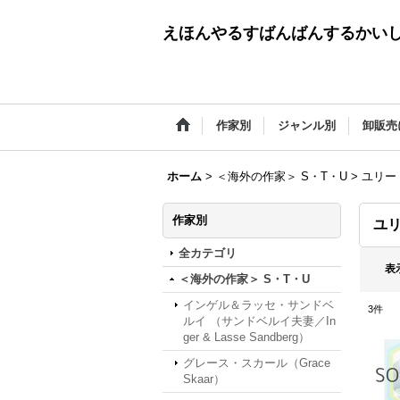
えほんやるすばんばんするかい
作家別
ジャンル別
卸販売
ホーム
>
＜海外の作家＞ S・T・U
>
ユリー・
作家別
ユリ
全カテゴリ
表
＜海外の作家＞ S・T・U
インゲル＆ラッセ・サンドベ
3
件
ルイ （サンドベルイ夫妻／In
ger & Lasse Sandberg）
グレース・スカール（Grace
Skaar）