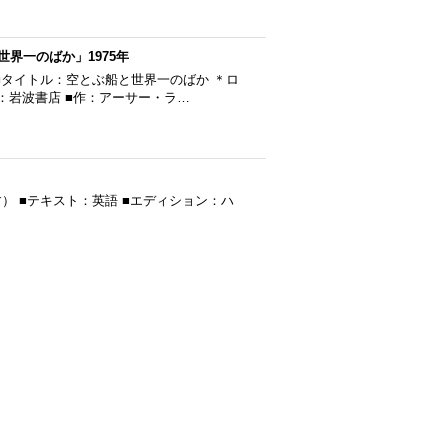
界一のばか」1975年
■タイトル：空とぶ船と世界一のばか ＊ロ
社：岩波書店 ■作：アーサー・ラ…
と思います） ■テキスト：英語 ■エディション：ハ