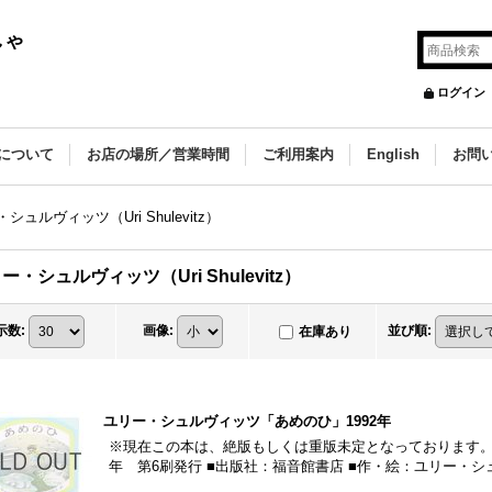
しゃ
ログイン
について
お店の場所／営業時間
ご利用案内
English
お問
シュルヴィッツ（Uri Shulevitz）
ー・シュルヴィッツ（Uri Shulevitz）
示数
:
画像
:
並び順
:
在庫あり
ユリー・シュルヴィッツ「あめのひ」1992年
※現在この本は、絶版もしくは重版未定となっております。 ■
年 第6刷発行 ■出版社：福音館書店 ■作・絵：ユリー・