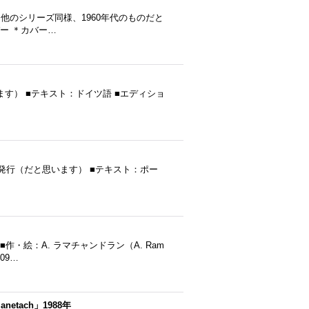
年不明 ※他のシリーズ同様、1960年代のものだと
ー ＊カバー…
（だと思います） ■テキスト：ドイツ語 ■エディショ
a ■1983年発行（だと思います） ■テキスト：ポー
作・絵：A. ラマチャンドラン（A. Ram
09…
lanetach」1988年