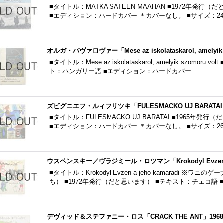
■タイトル：MATKA SATEEN MAAHAN ■1972年発
■エディション：ハードカバー ＊カバーなし。 ■サイズ：24.5
オルガ・パヴァロヴァー「Mese az iskolataskarol, amelyik 
■タイトル：Mese az iskolataskarol, amelyik szomo
ト：ハンガリー語 ■エディション：ハードカバー …
ズビグニエフ・ルィフリツキ「FULESMACKO UJ BARATAI
■タイトル：FULESMACKO UJ BARATAI ■1965年
■エディション：ハードカバー ＊カバーなし。 ■サイズ：26.0
ウスペンスキー／ヴラジミール・ロツマン「Krokodyl Evzen a j
■タイトル：Krokodyl Evzen a jeho kamaradi
ち） ■1972年発行（だと思います） ■テキスト：チェコ語 
デヴィッド＆ステファニー・ロス「CRACK THE ANT」196