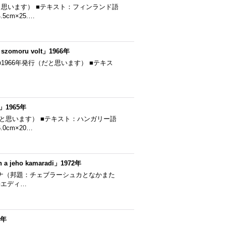
行（だと思います） ■テキスト：フィンランド語
cm×25.…
szomoru volt」1966年
ru volt ■1966年発行（だと思います） ■テキス
」1965年
発行（だと思います） ■テキスト：ハンガリー語
cm×20…
eho kamaradi」1972年
 ※ワニのゲーナ（邦題：チェブラーシュカとなかまた
■エディ…
8年