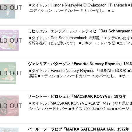
■タイトル：Historie Niezwykle O Gwiazdach I Plan
エディション：ハードカバー ＊カバーなし。 ■…
ミヒャエル・エンデ／ロルフ・レティヒ「Das Schnurpsenbu
■タイトル：Das Schnurpsenbuch ※邦題「エンデの
979年発行（だと思います） ■テキスト：ドイツ語 ■エデ
ヴァレリア・パターソン「Favorite Nursery Rhymes」194
■タイトル：Favorite Nursery Rhymes ＊BONNIE B
英語 ■エディション：ハードカバー ＊カバーなし。 ■サ…
サーントー・ピロシュカ「MACSKAK KONYVE」1972年
■タイトル：MACSKAK KONYVE ■1972年発行（だと
ション：ハードカバー ■サイズ：22.0cm×24.5cm ■ページ
バールーフ・ラビブ「MATKA SATEEN MAAHAN」1972年