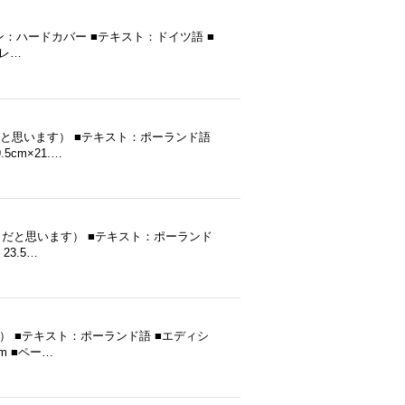
ィション：ハードカバー ■テキスト：ドイツ語 ■
：レ…
発行（だと思います） ■テキスト：ポーランド語
cm×21.…
87年発行（だと思います） ■テキスト：ポーランド
3.5…
ます） ■テキスト：ポーランド語 ■エディシ
m ■ペー…