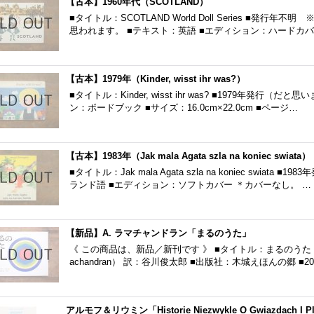
【古本】1960年代（SCOTLAND）
■タイトル：SCOTLAND World Doll Series ■発行
思われます。 ■テキスト：英語 ■エディション：ハードカバ
【古本】1979年（Kinder, wisst ihr was?）
■タイトル：Kinder, wisst ihr was? ■1979年発行
ン：ボードブック ■サイズ：16.0cm×22.0cm ■ページ…
【古本】1983年（Jak mala Agata szla na koniec swiata）
■タイトル：Jak mala Agata szla na koniec swiat
ランド語 ■エディション：ソフトカバー ＊カバーなし。 …
【新品】A. ラマチャンドラン「まるのうた」
《 この商品は、新品／新刊です 》 ■タイトル：まるのうた ■
achandran） 訳：谷川俊太郎 ■出版社：木城えほんの郷 ■20
アルモフ＆リウミン「Historie Niezwykle O Gwiazdach I P