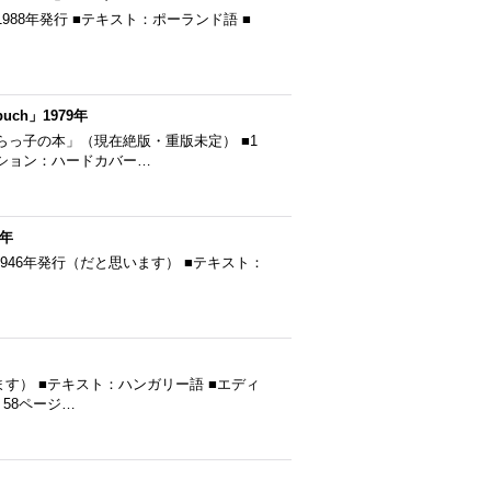
etach ■1988年発行 ■テキスト：ポーランド語 ■
ch」1979年
いたずらっ子の本」（現在絶版・重版未定） ■1
ィション：ハードカバー…
6年
OOK ■1946年発行（だと思います） ■テキスト：
思います） ■テキスト：ハンガリー語 ■エディ
：58ページ…