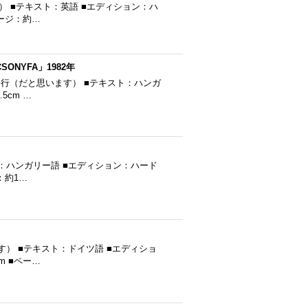
ます） ■テキスト：英語 ■エディション：ハ
ページ：約…
ONYFA」1982年
982年発行（だと思います） ■テキスト：ハンガ
5cm …
テキスト：ハンガリー語 ■エディション：ハード
ジ：約1…
います） ■テキスト：ドイツ語 ■エディショ
m ■ペー…