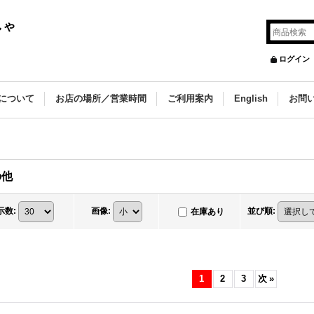
しゃ
ログイン
について
お店の場所／営業時間
ご利用案内
English
お問
の他
示数
:
画像
:
並び順
:
在庫あり
1
2
3
次
»