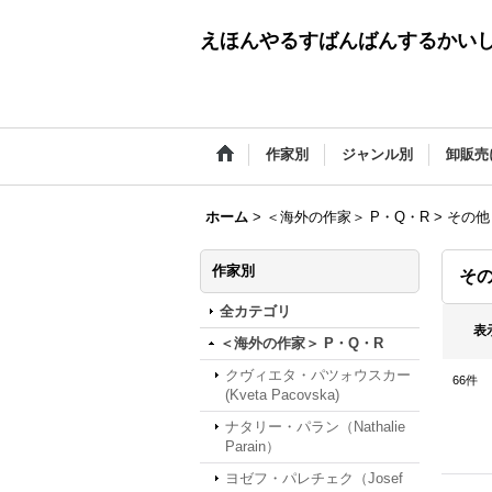
えほんやるすばんばんするかい
作家別
ジャンル別
卸販売
ホーム
>
＜海外の作家＞ P・Q・R
>
その他
作家別
そ
全カテゴリ
表
＜海外の作家＞ P・Q・R
クヴィエタ・パツォウスカー
66
件
(Kveta Pacovska)
ナタリー・パラン（Nathalie
Parain）
ヨゼフ・パレチェク（Josef