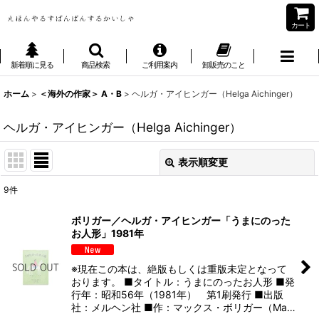
カート
新着順に見る
商品検索
ご利用案内
卸販売のこと
ホーム
>
＜海外の作家＞ A・B
>
ヘルガ・アイヒンガー（Helga Aichinger）
ヘルガ・アイヒンガー（Helga Aichinger）
表示順変更
閉じる
9
件
表示数
:
ボリガー／ヘルガ・アイヒンガー「うまにのった
お人形」1981年
並び順
:
※現在この本は、絶版もしくは重版未定となって
絞り込む
おります。 ■タイトル：うまにのったお人形 ■発
行年：昭和56年（1981年） 第1刷発行 ■出版
社：メルヘン社 ■作：マックス・ボリガー（Ma…