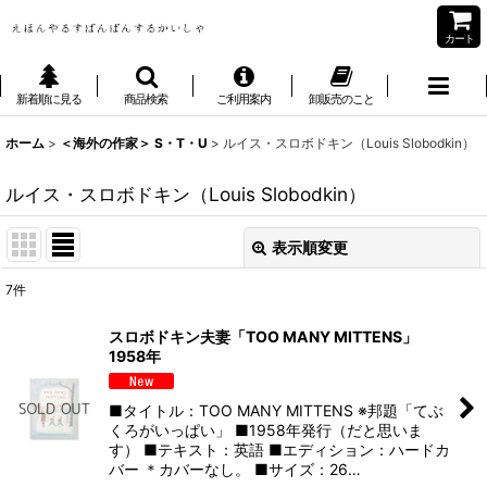
カート
新着順に見る
商品検索
ご利用案内
卸販売のこと
ホーム
>
＜海外の作家＞ S・T・U
>
ルイス・スロボドキン（Louis Slobodkin）
ルイス・スロボドキン（Louis Slobodkin）
表示順変更
閉じる
7
件
表示数
:
スロボドキン夫妻「TOO MANY MITTENS」
1958年
並び順
:
■タイトル：TOO MANY MITTENS ※邦題「てぶ
絞り込む
くろがいっぱい」 ■1958年発行（だと思いま
す） ■テキスト：英語 ■エディション：ハードカ
バー ＊カバーなし。 ■サイズ：26…