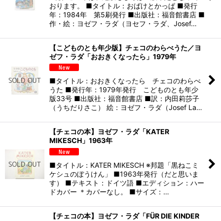
おります。 ■タイトル：おばけとかっぱ ■発行
年：1984年 第5刷発行 ■出版社：福音館書店 ■
作・絵：ヨゼフ・ラダ（ヨセフ・ラダ、Josef…
【こどものとも年少版】チェコのわらべうた／ヨ
ゼフ・ラダ「おおきくなったら」1979年
■タイトル：おおきくなったら チェコのわらべ
うた ■発行年：1979年発行 こどものとも年少
版33号 ■出版社：福音館書店 ■訳：内田莉莎子
（うちだりさこ） 絵：ヨゼフ・ラダ（Josef La…
【チェコの本】ヨゼフ・ラダ「KATER
MIKESCH」1963年
■タイトル：KATER MIKESCH ※邦題「黒ねこミ
ケシュのぼうけん」 ■1963年発行（だと思いま
す） ■テキスト：ドイツ語 ■エディション：ハー
ドカバー ＊カバーなし。 ■サイズ：…
【チェコの本】ヨゼフ・ラダ「FÜR DIE KINDER