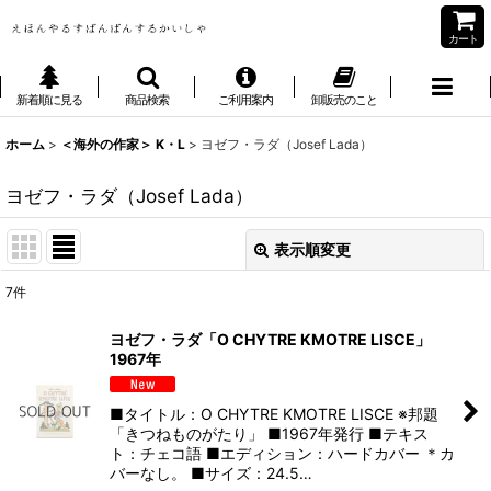
カート
新着順に見る
商品検索
ご利用案内
卸販売のこと
ホーム
>
＜海外の作家＞ K・L
>
ヨゼフ・ラダ（Josef Lada）
ヨゼフ・ラダ（Josef Lada）
表示順変更
閉じる
7
件
表示数
:
ヨゼフ・ラダ「O CHYTRE KMOTRE LISCE」
1967年
並び順
:
■タイトル：O CHYTRE KMOTRE LISCE ※邦題
絞り込む
「きつねものがたり」 ■1967年発行 ■テキス
ト：チェコ語 ■エディション：ハードカバー ＊カ
バーなし。 ■サイズ：24.5…