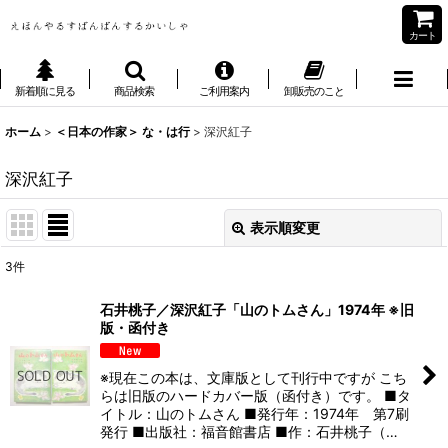
カート
新着順に見る
商品検索
ご利用案内
卸販売のこと
ホーム
>
＜日本の作家＞ な・は行
>
深沢紅子
深沢紅子
表示順変更
閉じる
3
件
表示数
:
石井桃子／深沢紅子「山のトムさん」1974年 ※旧
版・函付き
並び順
:
※現在この本は、文庫版として刊行中ですが こち
絞り込む
らは旧版のハードカバー版（函付き）です。 ■タ
イトル：山のトムさん ■発行年：1974年 第7刷
発行 ■出版社：福音館書店 ■作：石井桃子（…