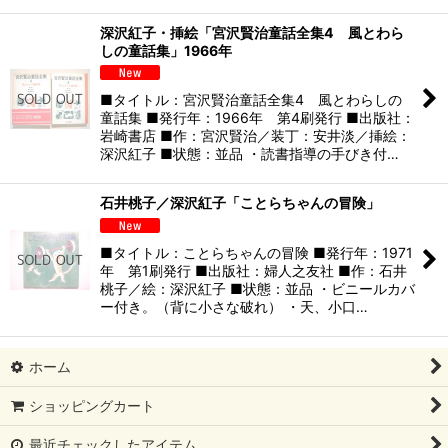
深沢紅子・挿絵「宮沢賢治童話全集4 風とわら
しの童話集」1966年
■タイトル：宮沢賢治童話全集4 風とわらしの
童話集 ■発行年：1966年 第4刷発行 ■出版社：
岩崎書店 ■作：宮沢賢治／装丁：安井淡／挿絵：
深沢紅子 ■状態：並品 ・読書指導の手びき付…
石井桃子／深沢紅子「ことらちゃんの冒険」
■タイトル：ことらちゃんの冒険 ■発行年：1971
年 第1刷発行 ■出版社：婦人之友社 ■作：石井
桃子／絵：深沢紅子 ■状態：並品 ・ビニールカバ
ー付き。（背に小さな破れ） ・天、小口…
ホーム
ショッピングカート
最近チェックしたアイテム