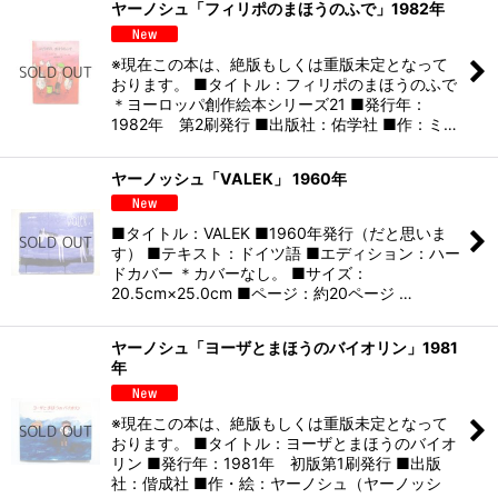
ヤーノシュ「フィリポのまほうのふで」1982年
※現在この本は、絶版もしくは重版未定となって
おります。 ■タイトル：フィリポのまほうのふで
＊ヨーロッパ創作絵本シリーズ21 ■発行年：
1982年 第2刷発行 ■出版社：佑学社 ■作：ミ…
ヤーノッシュ「VALEK」 1960年
■タイトル：VALEK ■1960年発行（だと思いま
す） ■テキスト：ドイツ語 ■エディション：ハー
ドカバー ＊カバーなし。 ■サイズ：
20.5cm×25.0cm ■ページ：約20ページ …
ヤーノシュ「ヨーザとまほうのバイオリン」1981
年
※現在この本は、絶版もしくは重版未定となって
おります。 ■タイトル：ヨーザとまほうのバイオ
リン ■発行年：1981年 初版第1刷発行 ■出版
社：偕成社 ■作・絵：ヤーノシュ（ヤーノッシ