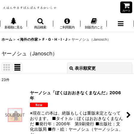
カート
新着順に見る
商品検索
ご利用案内
卸販売のこと
ホーム
>
＜海外の作家＞ F・G・H・I・J
>
ヤーノシュ（Janosch）
ヤーノシュ（Janosch）
表示順変更
閉じる
23
件
表示数
:
ヤーノシュ「ぼくはおおきなくまなんだ」2006
年
並び順
:
※現在この本は、絶版もしくは重版未定となって
絞り込む
おります。 ■タイトル：ぼくはおおきなくまなん
だ ■発行年：2006年 第9刷発行 ■出版社：文
化出版局 ■作・絵：ヤーノシュ（ヤーノッシュ、