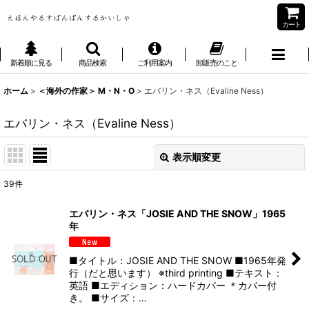
カート
新着順に見る
商品検索
ご利用案内
卸販売のこと
ホーム
>
＜海外の作家＞ M・N・O
>
エバリン・ネス（Evaline Ness）
エバリン・ネス（Evaline Ness）
表示順変更
閉じる
39
件
表示数
:
エバリン・ネス「JOSIE AND THE SNOW」1965
年
並び順
:
■タイトル：JOSIE AND THE SNOW ■1965年発
絞り込む
行（だと思います） ※third printing ■テキスト：
英語 ■エディション：ハードカバー ＊カバー付
き。 ■サイズ：…