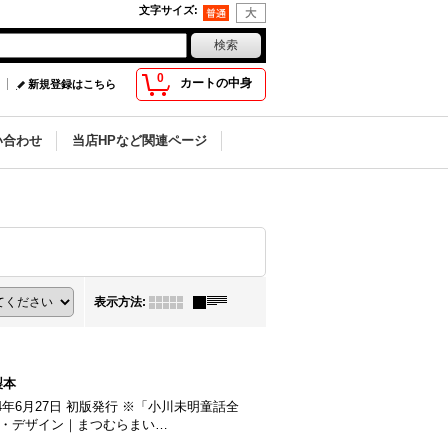
文字サイズ
:
0
カートの中身
新規登録はこちら
い合わせ
当店HPなど関連ページ
表示方法
:
製本
4年6月27日 初版発行 ※「小川未明童話全
絵・デザイン｜まつむらまい…