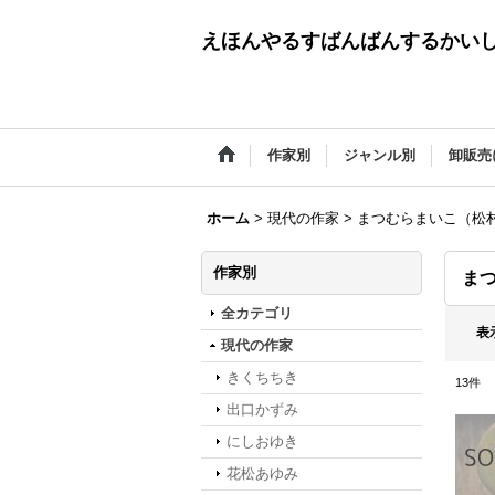
えほんやるすばんばんするかい
作家別
ジャンル別
卸販売
ホーム
>
現代の作家
>
まつむらまいこ（松
作家別
ま
全カテゴリ
表
現代の作家
きくちちき
13
件
出口かずみ
にしおゆき
花松あゆみ