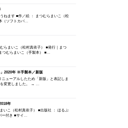
年
うねます ■作／絵 ： まつむらまいこ（松
並製本（ソフトカバ…
つむらまいこ（松村真依子） ■発行｜まつ
｜まつむらまいこ（手製本） ■…
2020年 ※手製本／新版
リニューアルしたため「新版」と表記しま
仕様を変更しました。 → …
018年
らまいこ（松村真依子） ■出版社 ： ほるぷ
カバー付き ■サイ…