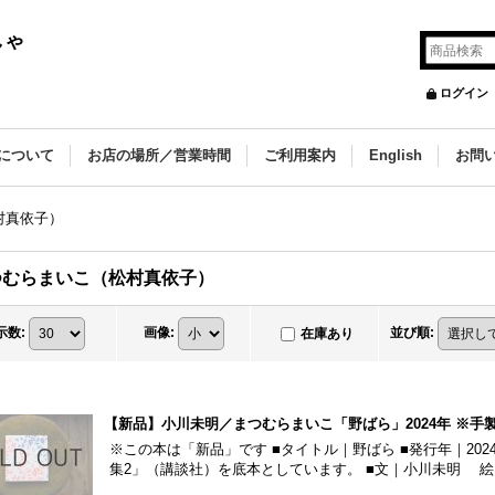
しゃ
ログイン
について
お店の場所／営業時間
ご利用案内
English
お問
村真依子）
つむらまいこ（松村真依子）
示数
:
画像
:
並び順
:
在庫あり
【新品】小川未明／まつむらまいこ「野ばら」2024年 ※手
※この本は「新品」です ■タイトル｜野ばら ■発行年｜202
集2」（講談社）を底本としています。 ■文｜小川未明 