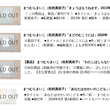
まつむらまいこ（松村真依子)「きょうはもうねます」2013
《 この商品は、新品／新刊です 》 ■タイトル： きょうはも
村真依子） ■私家版 ■発行年 ： 2013年 発行 ■製本 ： 
まつむらまいこ（松村真依子)「まどのむこうには」2020年
※新品です。 ■タイトル｜まどのむこうには ■作／絵｜ま
むらまいこ（私家版） ■編集協力｜よもぎBOOKS ■製本
【新品】 まつむらまいこ（松村真依子）「わたしはしらない」
◎自社商品（卸販売が可能です） ◎重版に伴い、少しだけ
した。 【主な変更点】 (1) 全体の色味 (2) 時計ページの
まつむらまいこ（松村真依子）「あなたはせかいのこども」2
■タイトル ： あなたはせかいのこども ■作／絵 ： まつむ
出版 ■発行年 ： 2018年6月 第1刷発行 ■ハードカバー ※