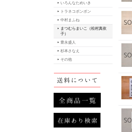
いろんなためいき
トラネコボンボン
中村まふね
まつむらまいこ（松村真依
子）
豊永盛人
杉本さなえ
その他