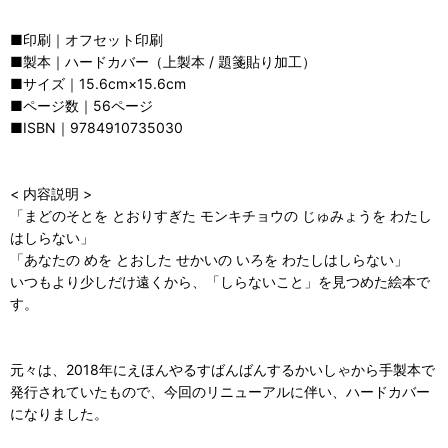
■印刷｜オフセット印刷
■製本｜ハードカバー（上製本 / 題箋貼り加工）
■サイズ｜15.6cm×15.6cm
■ページ数｜56ページ
■ISBN｜9784910735030
< 内容説明 >
「まどのそとを とおりすぎた モンキチョウの じゅみょうを わたし
はしらない」
「あなたの めを とおした せかいの いろを わたしはしらない」
いつもより少しだけ遠くから、「しらないこと」を見つめた絵本で
す。
元々は、2018年にえほんやるすばんばんするかいしゃから手製本で
発行されていたもので、今回のリニューアルに伴い、ハードカバー
になりました。