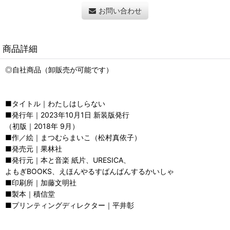
お問い合わせ
商品詳細
◎自社商品（卸販売が可能です）
■タイトル｜わたしはしらない
■発行年｜2023年10月1日 新装版発行
（初版｜2018年 9月）
■作／絵｜まつむらまいこ（松村真依子）
■発売元｜果林社
■発行元｜本と音楽 紙片、URESICA、
よもぎBOOKS、えほんやるすばんばんするかいしゃ
■印刷所｜加藤文明社
■製本｜積信堂
■プリンティングディレクター｜平井彰