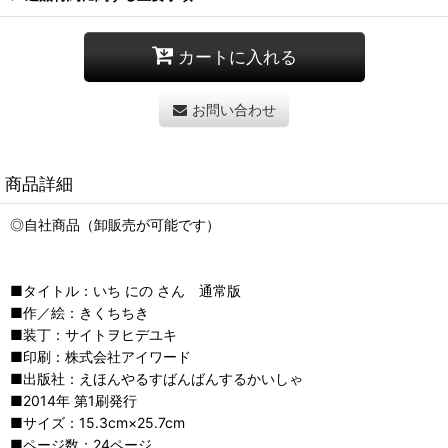
カートに入れる
お問い合わせ
商品詳細
◎自社商品（卸販売が可能です）
■タイトル：いち にの さん 通常版
■作／絵：きくちちき
■装丁：サイトヲヒデユキ
■印刷：株式会社アイワード
■出版社：えほんやるすばんばんするかいしゃ
■2014年 第1刷発行
■サイズ：15.3cm×25.7cm
■ページ数：24ページ