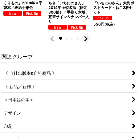
くりもの」2018年 ※手
ちき「いちにのさん」
「いちにのさん」大判ポ
製本／表紙手彩色
2014年 ※特装版（限定
ストカード・ねこ2枚セ
300部）／手刷り木版、
ット
直筆サイン＆ナンバー入
り
550
円
(税込)
関連グループ
《 自社出版本&自社商品 》
《 新品／新刊 》
＜日本語の本＞
デザイン
印刷