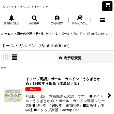
カート
新着順に見る
商品検索
ご利用案内
卸販売のこと
ホーム
>
＜海外の作家＞ F・G・H・I・J
>
ポール・ガルドン（Paul Galdone）
ポール・ガルドン（Paul Galdone）
表示順変更
閉じる
6
件
表示数
:
イソップ寓話／ポール・ガルドン「うさぎとか
め」1980年 ※旧版（木島始／訳）
並び順
:
※旧版・旧訳（木島始さんの訳）です。 ■タイト
絞り込む
ル：うさぎとかめ ＊ポール・ガルドン昔話シリー
ズ9 ■発行年：1980年 第1刷発行 ■出版社：佑
学社 ■イソップ寓話（Aesop Fabl…