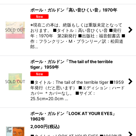
ポール・ガルドン「高い音ひくい音」1970年
※現在この本は、絶版もしくは重版未定となって
おります。 ■タイトル：高い音ひくい音 ■発行
年：1970年 第2刷発行 ■出版社：福音館書店 ■
作：フランクリン・M・ブランリー／訳：松田道
郎…
ポール・ガルドン「The tail of the terrible
tiger」1959年
■タイトル：The tail of the terrible tiger ■1959
年発行（だと思います） ■エディション：ハード
カバー ＊カバーなし。 ■サイズ：
25.5cm×20.0cm …
ポール・ガルドン「LOOK AT YOUR EYES」
1962年
2,000
円
(税込)