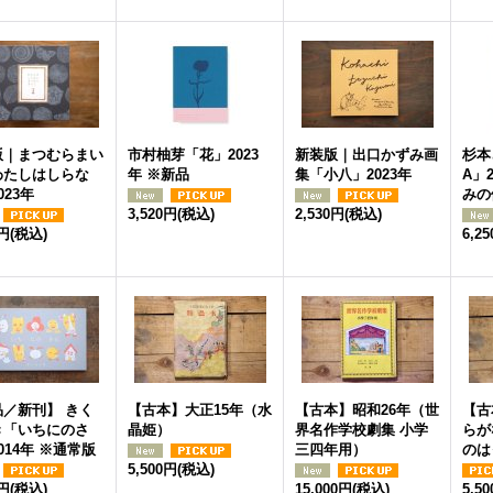
版｜まつむらまい
市村柚芽「花」2023
新装版｜出口かずみ画
杉本
わたしはしらな
年 ※新品
集「小八」2023年
A」
023年
みの
3,520円
(税込)
2,530円
(税込)
0円
(税込)
6,2
品／新刊】 きく
【古本】大正15年（水
【古本】昭和26年（世
【古
き「いちにのさ
晶姫）
界名作学校劇集 小学
らが
014年 ※通常版
三四年用）
のは
5,500円
(税込)
0円
(税込)
15,000円
(税込)
5,5