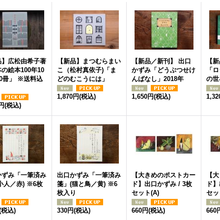
品】広松由希子著
【新品】まつむらまい
【新品／新刊】 出口
【新
の絵本100年10
こ（松村真依子)「ま
かずみ「どうぶつせけ
「ロ
00冊」 ※送料込
どのむこうには」
んばなし」2018年
の世
1,870円
(税込)
1,650円
(税込)
1,3
0円
(税込)
かずみ「一筆済み
出口かずみ「一筆済み
【大きめのポストカー
【大
小人／赤) ※6枚
箋」(猫と鳥／黄) ※6
ド】出口かずみ / 3枚
ド】
枚入り
セット(A)
セット
(税込)
330円
(税込)
660円
(税込)
660