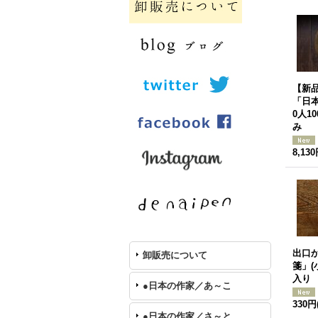
【新
「日本
0人1
み
8,13
出口
卸販売について
箋」(
入り
●日本の作家／あ～こ
330円
●日本の作家／さ～と