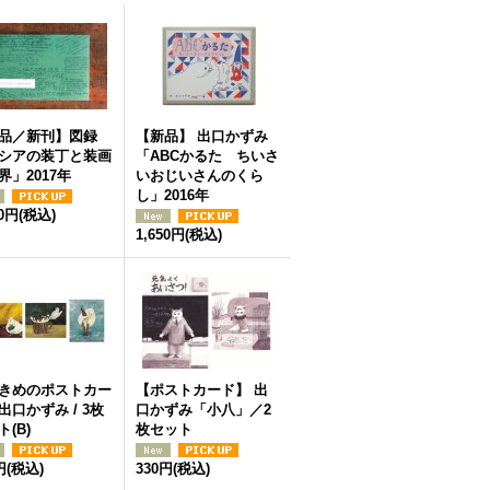
品／新刊】図録
【新品】 出口かずみ
シアの装丁と装画
「ABCかるた ちいさ
界」2017年
いおじいさんのくら
し」2016年
20円
(税込)
1,650円
(税込)
きめのポストカー
【ポストカード】 出
出口かずみ / 3枚
口かずみ「小八」／2
(B)
枚セット
円
(税込)
330円
(税込)