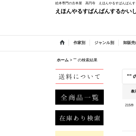
絵本専門の古本屋 高円寺 えほんやるすばんばんす
えほんやるすばんばんするかい
作家別
ジャンル別
卸販売
ホーム
>
""
の
検索結果
""
表
215
件