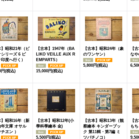
】昭和21年（ピ
【古本】1947年（BA
【古本】昭和24年（象
【古
シリーズ 6 ピ
LIKO VEILLE AUX R
のワンヤン）
なや
オ印度へ行く）
EMPARTS）
5,800円
(税込)
6,5
00円
(税込)
15,000円
(税込)
】昭和16年（新
【古本】昭和12年(小
【古本】昭和13年（観
【古
幼年文庫 オサル
學科學繪本 金)
察繪本 キンダーブッ
もち
チヱン ）
ク 第11輯・第7編 ミ
5,500円
(税込)
ツバチノコ）
9,5