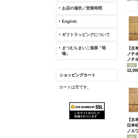
お店の場所／営業時間
English
ギフトラッピングについて
まつむらまいこ個展「暗
【古本
喩」
ノチオ
ノチ
12,0
ショッピングカート
カートは空です。
【古本
日本
ノエウ