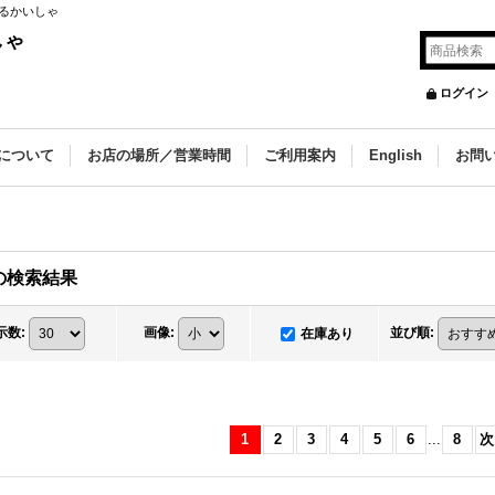
るかいしゃ
しゃ
ログイン
について
お店の場所／営業時間
ご利用案内
English
お問
の
検索結果
示数
:
画像
:
並び順
:
在庫あり
1
2
3
4
5
6
...
8
次