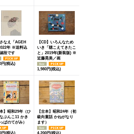
さなえ「AGEH
【CD】いろんなため
2022年 ※送料込
いき「聴こえてきたこ
値段です
と」2019年(新装版) ※
近藤晃美／画
50円
(税込)
1,980円
(税込)
本】昭和29年（ひ
【古本】昭和24年（初
なぶんこ11 かき
級向童話 かねがなり
っぱのてがみ）
ます）
00円
(税込)
4,200円
(税込)