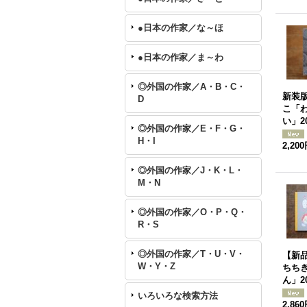
●日本の作家／な～ほ
●日本の作家／ま～わ
◎外国の作家／A・B・C・
新装
D
こ「
い」2
◎外国の作家／E・F・G・
H・I
2,20
◎外国の作家／J・K・L・
M・N
◎外国の作家／O・P・Q・
R・S
◎外国の作家／T・U・V・
【新
W・Y・Z
ちち
ん」2
いろいろな検索方法
2,86