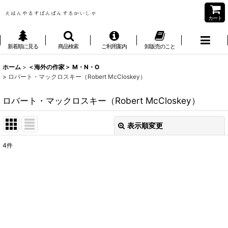
カート
新着順に見る
商品検索
ご利用案内
卸販売のこと
ホーム
>
＜海外の作家＞ M・N・O
>
ロバート・マックロスキー（Robert McCloskey）
ロバート・マックロスキー（Robert McCloskey）
表示順変更
閉じる
4
件
表示数
:
並び順
:
絞り込む