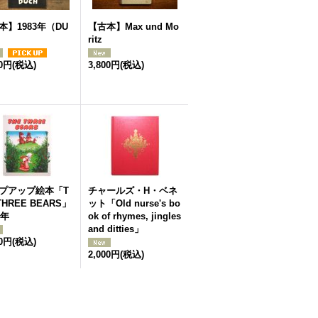
本】1983年（DU
【古本】Max und Mo
）
ritz
00円
(税込)
3,800円
(税込)
プアップ絵本「T
チャールズ・H・ベネ
THREE BEARS」
ット「Old nurse's bo
5年
ok of rhymes, jingles
and ditties」
00円
(税込)
2,000円
(税込)