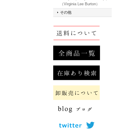
（Virginia Lee Burton）
その他