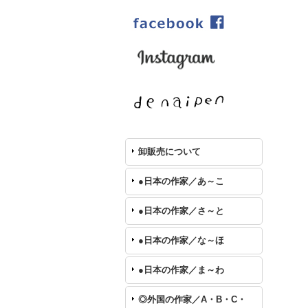
卸販売について
●日本の作家／あ～こ
●日本の作家／さ～と
●日本の作家／な～ほ
●日本の作家／ま～わ
◎外国の作家／A・B・C・