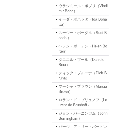
ウラジミール・ボブリ（Vladi
mir Bobri）
イーダ・ボハッタ（Ida Boha
tta）
スージー・ボーダル（Susi B
ohdal）
ヘレン・ボーテン（Helen Bo
rten）
ダニエル・ブール（Daniele
Bour）
ディック・ブルーナ（Dick B
runa）
マーシャ・ブラウン（Marcia
Brown）
ロラン・ド・ブリュノフ（La
urent de Brunhoff）
ジョン・バーニンガム（John
Burningham）
バージニア・リー・バートン