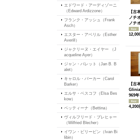
エドワード・アーディゾーニ
（Edward Ardizzone）
【古本
ノチオ
フランク・アッシュ（Frank
ノチ
Asch）
12,0
エスター・アベリル（Esther
Averill）
ジャクリーヌ・エイヤー （J
acqueline Ayer）
ジャン・バレット（Jan B. B
alet）
キャロル・バーカー（Carol
【古本】
Barker）
Glini
エルサ・ベスコフ（Elsa Bes
969年
kow）
4,20
ベッティーナ（Bettina）
ヴィルフリード・ブレヒャー
（Wilfried Blecher）
イワン・ビリービン（Ivan Bi
libin）