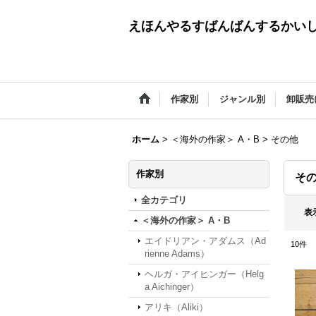
えほんやるすばんばんするかい
作家別
ジャンル別
卸販売
ホーム
>
＜海外の作家＞ A・B
>
その他
作家別
そ
全カテゴリ
表
＜海外の作家＞ A・B
エイドリアン・アダムス（Ad
10
件
rienne Adams）
ヘルガ・アイヒンガー（Helg
a Aichinger）
アリキ（Aliki）