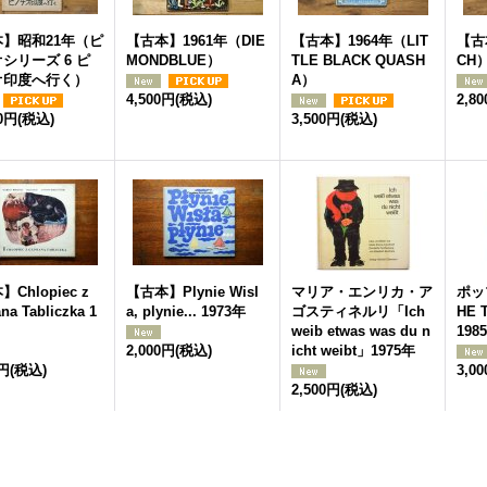
】昭和21年（ピ
【古本】1961年（DIE
【古本】1964年（LIT
【古
シリーズ 6 ピ
MONDBLUE）
TLE BLACK QUASH
CH
オ印度へ行く）
A）
4,500円
(税込)
2,8
00円
(税込)
3,500円
(税込)
Chlopiec z
【古本】Plynie Wisl
マリア・エンリカ・ア
ポッ
ana Tabliczka 1
a, plynie... 1973年
ゴスティネルリ「Ich
HE 
weib etwas was du n
198
2,000円
(税込)
icht weibt」1975年
0円
(税込)
3,0
2,500円
(税込)