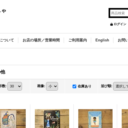
しゃ
ログイン
について
お店の場所／営業時間
ご利用案内
English
お問
の他
示数
:
画像
:
並び順
:
在庫あり