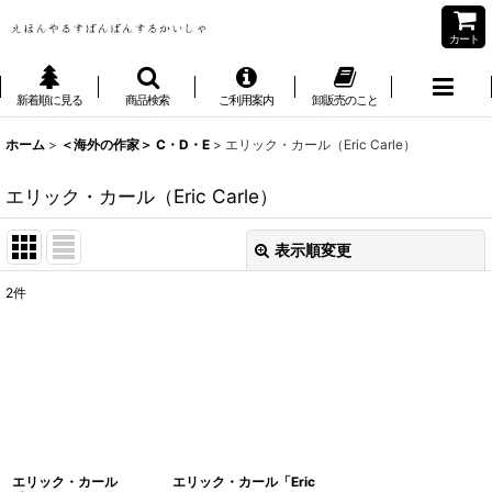
カート
新着順に見る
商品検索
ご利用案内
卸販売のこと
ホーム
>
＜海外の作家＞ C・D・E
>
エリック・カール（Eric Carle）
エリック・カール（Eric Carle）
表示順変更
閉じる
2
件
表示数
:
並び順
:
絞り込む
エリック・カール
エリック・カール「Eric