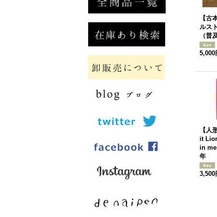
【古本
ルスト
（普
5,00
【人形
it Lio
in me
年
3,50