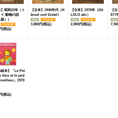
】昭和22年（ト
【古本】1940年代（H
【古本】1978年（DA
【古
イ 動物の話
änsel und Gretel）
LOLO abc）
ЕГУ
及版））
3,800円
(税込)
2,800円
(税込)
7,5
0円
(税込)
絵本】「Le Pet
n titus et le jard
rveilleux」1970
0円
(税込)