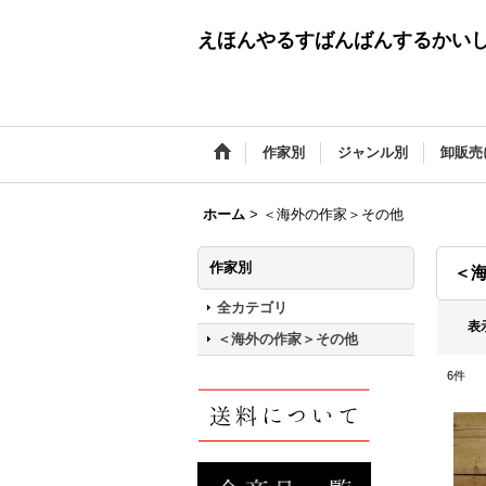
えほんやるすばんばんするかい
作家別
ジャンル別
卸販売
ホーム
>
＜海外の作家＞その他
作家別
＜
全カテゴリ
表
＜海外の作家＞その他
6
件