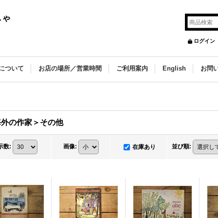
しゃ
ログイン
について
お店の場所／営業時間
ご利用案内
English
お問
海外の作家＞その他
示数
:
画像
:
並び順
:
在庫あり