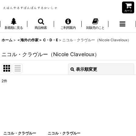
カート
新着順に見る
商品検索
ご利用案内
卸販売のこと
ホーム
>
＜海外の作家＞ C・D・E
>
ニコル・クラヴルー（Nicole Claveloux）
ニコル・クラヴルー（Nicole Claveloux）
表示順変更
閉じる
2
件
表示数
:
並び順
:
絞り込む
ニコル・クラヴルー
ニコル・クラヴルー