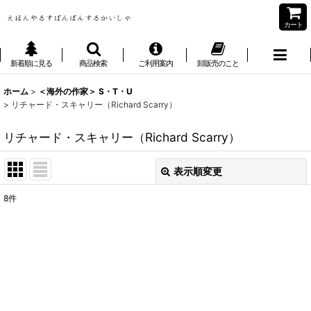
カート
新着順に見る
商品検索
ご利用案内
卸販売のこと
ホーム
>
＜海外の作家＞ S・T・U
>
リチャード・スキャリー（Richard Scarry）
リチャード・スキャリー（Richard Scarry）
表示順変更
閉じる
8
件
表示数
:
並び順
:
絞り込む