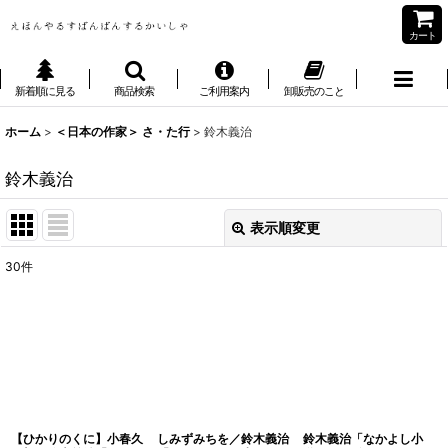
カート
新着順に見る
商品検索
ご利用案内
卸販売のこと
ホーム
>
＜日本の作家＞ さ・た行
>
鈴木義治
鈴木義治
表示順変更
閉じる
30
件
表示数
:
並び順
:
絞り込む
【ひかりのくに】小春久
しみずみちを／鈴木義治
鈴木義治「なかよし小