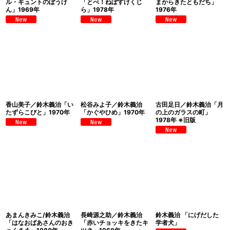
ル・ギュントのぼうけ
「とべ！ねぼすけくじ
まからきたともだち」
ん」1969年
ら」1978年
1976年
香山美子／鈴木義治「い
松谷みよ子／鈴木義治
古田足日／鈴木義治「月
たずらこびと」1970年
「かぐやひめ」1970年
の上のガラスの町」
1978年 ※旧版
あまんきみこ/鈴木義治
長崎源之助／鈴木義治
鈴木義治 「にげだした
「はなおばあさんのおき
「赤いチョッキをきたキ
学者犬」