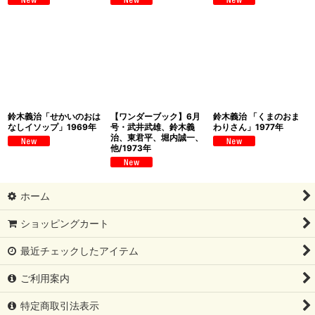
鈴木義治「せかいのおは
【ワンダーブック】6月
鈴木義治 「くまのおま
なしイソップ」1969年
号・武井武雄、鈴木義
わりさん」1977年
治、東君平、堀内誠一、
他/1973年
ホーム
ショッピングカート
最近チェックしたアイテム
ご利用案内
特定商取引法表示