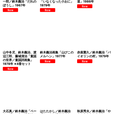
一郎／鈴木義治「だれの
「いなくなった小おに」
道」1986年
ぼうし」1967年
1979年
山中冬児、鈴木義治、渡
鈴木義治画集「山びこの
赤座憲久／鈴木義治「バ
辺三郎、藤城清治「童謡
メルヘン」1977年
イオリンの村」1979年
の世界／童謡詞画集」
1978年 ※4冊セット
大石真／鈴木義治「ペー
はたたかし／鈴木義治
秋原秀夫／鈴木義治「や