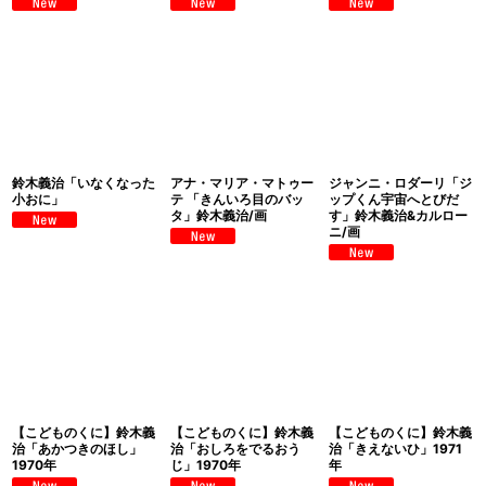
鈴木義治「いなくなった
アナ・マリア・マトゥー
ジャンニ・ロダーリ「ジ
小おに」
テ 「きんいろ目のバッ
ップくん宇宙へとびだ
タ」鈴木義治/画
す」鈴木義治&カルロー
ニ/画
【こどものくに】鈴木義
【こどものくに】鈴木義
【こどものくに】鈴木義
治「あかつきのほし」
治「おしろをでるおう
治「きえないひ」1971
1970年
じ」1970年
年