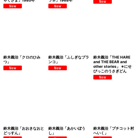
ゃくさま」1980年
ツネ」1968年
鈴木義治「クロのひみ
鈴木義治「ふしぎなブラ
鈴木義治「THE HARE
つ」
ンコ」
and THE BEAR and
other stories」 ※にせ
びっこのうさぎどん
鈴木義治「おおきなおと
鈴木義治「あかいぼう
鈴木義治「プチコット村
どっすん」
し」
へいく」