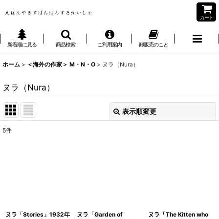
カート
新着順に見る
商品検索
ご利用案内
卸販売のこと
ホーム
>
＜海外の作家＞ M・N・O
>
ヌラ（Nura）
ヌラ（Nura）
表示順変更
閉じる
5
件
表示数
:
並び順
:
絞り込む
ヌラ「Stories」1932年
ヌラ「Garden of
ヌラ「The Kitten who