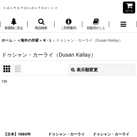
カート
新着順に見る
商品検索
ご利用案内
卸販売のこと
ホーム
>
＜海外の作家＞ K・L
>
ドゥシャン・カーライ（Dusan Kallay）
ドゥシャン・カーライ（Dusan Kallay）
表示順変更
閉じる
7
件
表示数
:
並び順
:
絞り込む
【古本】1980年
ドゥシャン・カーライ
ドゥシャン・カーライ