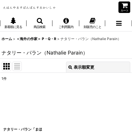
カート
新着順に見る
商品検索
ご利用案内
卸販売のこと
ホーム
>
＜海外の作家＞ P・Q・R
>
ナタリー・パラン（Nathalie Parain）
ナタリー・パラン（Nathalie Parain）
表示順変更
閉じる
1
件
表示数
:
並び順
:
絞り込む
ナタリー・パラン「まほ