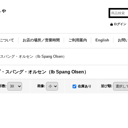
しゃ
ログイン
について
お店の場所／営業時間
ご利用案内
English
お問
パング・オルセン（Ib Spang Olsen）
・スパング・オルセン（Ib Spang Olsen）
示数
:
画像
:
並び順
:
在庫あり