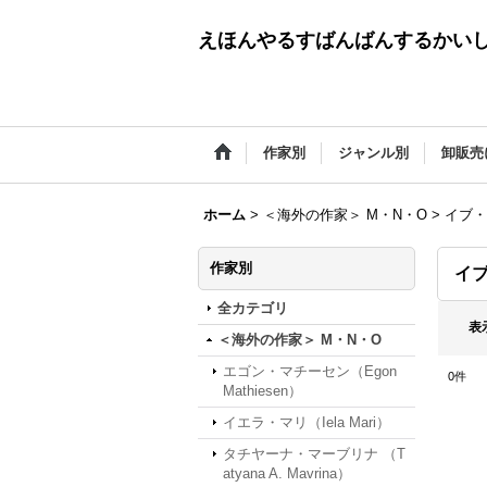
えほんやるすばんばんするかい
作家別
ジャンル別
卸販売
ホーム
>
＜海外の作家＞ M・N・O
>
イブ・ス
作家別
イブ
全カテゴリ
表
＜海外の作家＞ M・N・O
エゴン・マチーセン（Egon
0
件
Mathiesen）
イエラ・マリ（Iela Mari）
タチヤーナ・マーブリナ （T
atyana A. Mavrina）