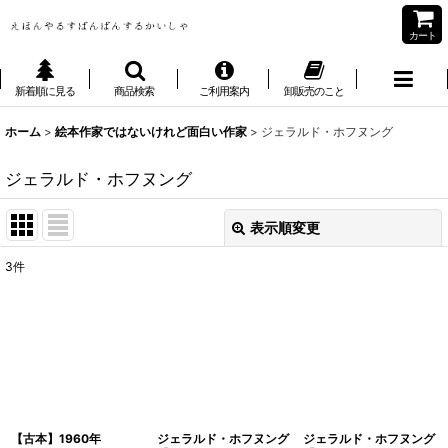
カート
新着順に見る
商品検索
ご利用案内
卸販売のこと
ホーム
>
絵本作家ではないけれど面白い作家
>
ジェラルド・ホフヌング
ジェラルド・ホフヌング
表示順変更
閉じる
3
件
表示数
:
並び順
:
絞り込む
【古本】1960年
ジェラルド・ホフヌング
ジェラルド・ホフヌング