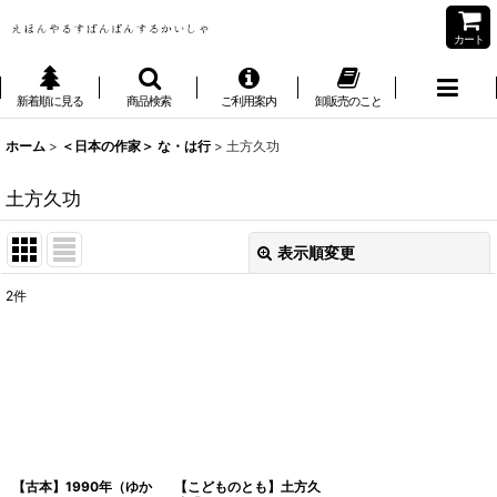
カート
新着順に見る
商品検索
ご利用案内
卸販売のこと
ホーム
>
＜日本の作家＞ な・は行
>
土方久功
土方久功
表示順変更
閉じる
2
件
表示数
:
並び順
:
絞り込む
【古本】1990年（ゆか
【こどものとも】土方久