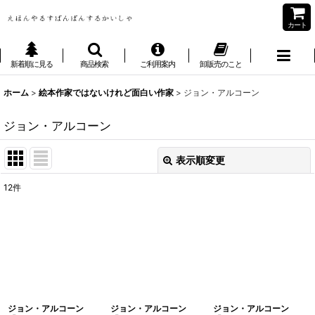
カート
新着順に見る
商品検索
ご利用案内
卸販売のこと
ホーム
>
絵本作家ではないけれど面白い作家
>
ジョン・アルコーン
ジョン・アルコーン
表示順変更
閉じる
12
件
表示数
:
並び順
:
絞り込む
ジョン・アルコーン
ジョン・アルコーン
ジョン・アルコーン