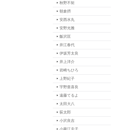
秋野不矩
朝倉摂
安西水丸
安野光雅
飯沢匡
井江春代
伊坂芳太良
井上洋介
岩崎ちひろ
上野紀子
宇野亜喜良
遠藤てるよ
太田大八
荻太郎
小沢良吉
小薗江圭子