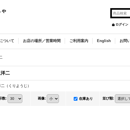
しゃ
ログイン
について
お店の場所／営業時間
ご利用案内
English
お問
二
里洋二
洋二（くりようじ）
示数
:
画像
:
並び順
:
在庫あり