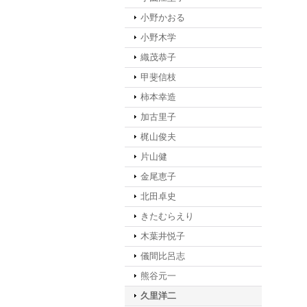
小野かおる
小野木学
織茂恭子
甲斐信枝
柿本幸造
加古里子
梶山俊夫
片山健
金尾恵子
北田卓史
きたむらえり
木葉井悦子
儀間比呂志
熊谷元一
久里洋二