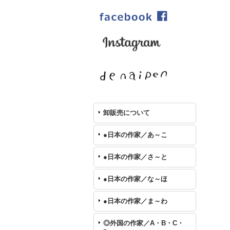
卸販売について
●日本の作家／あ～こ
●日本の作家／さ～と
●日本の作家／な～ほ
●日本の作家／ま～わ
◎外国の作家／A・B・C・