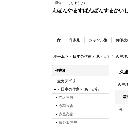
久里洋二（くりようじ）
えほんやるすばんばんするかい
作家別
ジャンル別
卸販売
ホーム
>
＜日本の作家＞ あ・か行
>
久里洋
作家別
久
全カテゴリ
久里
＜日本の作家＞ あ・か行
表
赤坂三好
赤羽末吉
0
件
赤星亮衛
秋野亥左牟