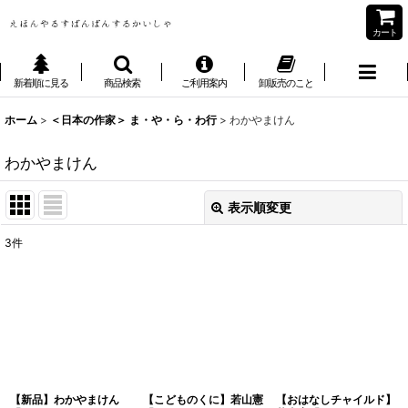
カート
新着順に見る
商品検索
ご利用案内
卸販売のこと
ホーム
>
＜日本の作家＞ ま・や・ら・わ行
>
わかやまけん
わかやまけん
表示順変更
閉じる
3
件
表示数
:
並び順
:
絞り込む
【新品】わかやまけん
【こどものくに】若山憲
【おはなしチャイルド】