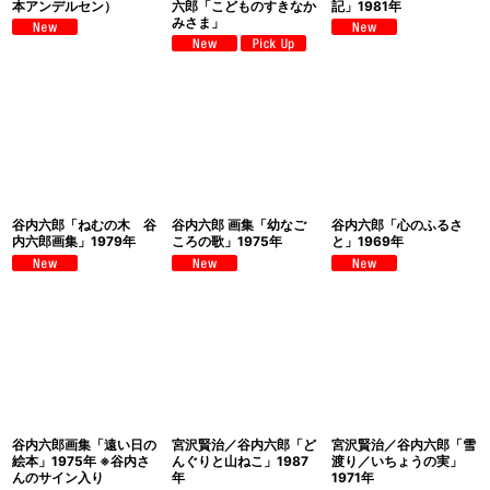
本アンデルセン）
六郎「こどものすきなか
記」1981年
みさま」
谷内六郎「ねむの木 谷
谷内六郎 画集「幼なご
谷内六郎「心のふるさ
内六郎画集」1979年
ころの歌」1975年
と」1969年
谷内六郎画集「遠い日の
宮沢賢治／谷内六郎「ど
宮沢賢治／谷内六郎「雪
絵本」1975年 ※谷内さ
んぐりと山ねこ」1987
渡り／いちょうの実」
んのサイン入り
年
1971年