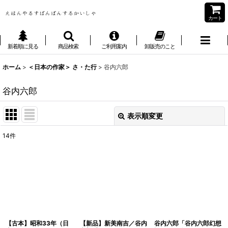
カート
新着順に見る
商品検索
ご利用案内
卸販売のこと
ホーム
>
＜日本の作家＞ さ・た行
>
谷内六郎
谷内六郎
表示順変更
閉じる
14
件
表示数
:
並び順
:
絞り込む
【古本】昭和33年（日
【新品】新美南吉／谷内
谷内六郎「谷内六郎幻想