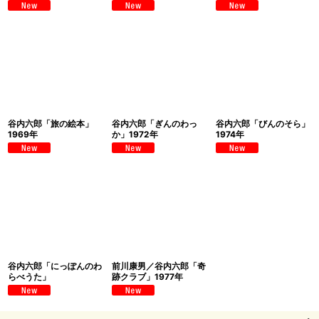
谷内六郎「旅の絵本」
谷内六郎「ぎんのわっ
谷内六郎「びんのそら」
1969年
か」1972年
1974年
谷内六郎「にっぽんのわ
前川康男／谷内六郎「奇
らべうた」
跡クラブ」1977年