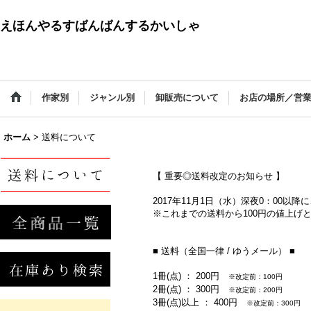
えほんやるすばんばんするかいしゃ
作家別
ジャンル別
卸販売について
お店の場所／営
ホーム
>
送料について
【 重要◎送料改定のお知らせ 】
2017年11月1日（水）深夜0：00
※これまでの送料から100円の値上げ
■ 送料（全国一律 / ゆうメール） ■
1冊(点) ： 200円
※改定前：100円
2冊(点) ： 300円
※改定前：200円
3冊(点)以上 ： 400円
※改定前：300円