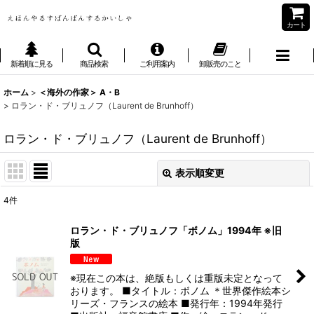
カート
新着順に見る
商品検索
ご利用案内
卸販売のこと
ホーム
>
＜海外の作家＞ A・B
>
ロラン・ド・ブリュノフ（Laurent de Brunhoff）
ロラン・ド・ブリュノフ（Laurent de Brunhoff）
表示順変更
閉じる
4
件
表示数
:
ロラン・ド・ブリュノフ「ボノム」1994年 ※旧
版
並び順
:
※現在この本は、絶版もしくは重版未定となって
絞り込む
おります。 ■タイトル：ボノム ＊世界傑作絵本シ
リーズ・フランスの絵本 ■発行年：1994年発行