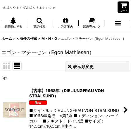
カート
新着順に見る
商品検索
ご利用案内
卸販売のこと
ホーム
>
＜海外の作家＞ M・N・O
>
エゴン・マチーセン（Egon Mathiesen）
エゴン・マチーセン（Egon Mathiesen）
表示順変更
閉じる
3
件
表示数
:
【古本】1968年（DIE JUNGFRAU VON
STRALSUND）
並び順
:
■タイトル：DIE JUNGFRAU VON STRALSUND
絞り込む
■1968年発行 ※第2刷 ■エディション：ハード
カバー ■テキスト：ドイツ語 ■サイズ：
14.5cm×10.5cm ※小さ…