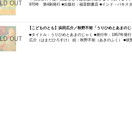
970年 第4刷発行 ■出版社：福音館書店 ■インド・パキ
【こどものとも】浜田広介／秋野不矩「うりひめとあまのじゃく
■タイトル：うりひめとあまのじゃく ■発行年：1957年発行
広介（はまだひろすけ） 絵：秋野不矩（あきのふく） ■