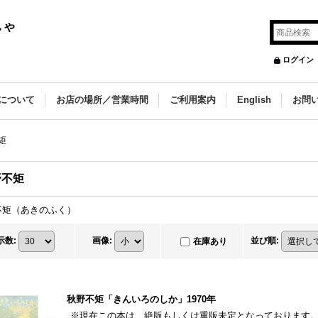
しゃ
ログイン
について
お店の場所／営業時間
ご利用案内
English
お問
矩
野不矩
不矩（あきのふく）
示数
:
画像
:
並び順
:
在庫あり
秋野不矩「きんいろのしか」1970年
※現在この本は、絶版もしくは重版未定となっております。 