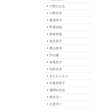
小野かおる
小野木学
織茂恭子
甲斐信枝
柿本幸造
加古里子
梶山俊夫
片山健
金尾恵子
北田卓史
きたむらえり
木葉井悦子
儀間比呂志
熊谷元一
久里洋二