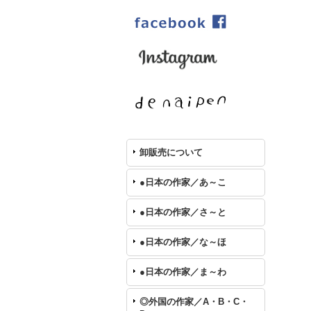
卸販売について
●日本の作家／あ～こ
●日本の作家／さ～と
●日本の作家／な～ほ
●日本の作家／ま～わ
◎外国の作家／A・B・C・