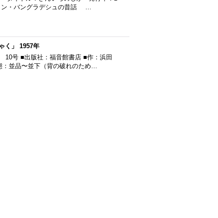
スタン・バングラデシュの昔話 …
」 1957年
 10号 ■出版社：福音館書店 ■作：浜田
状態：並品〜並下（背の破れのため…