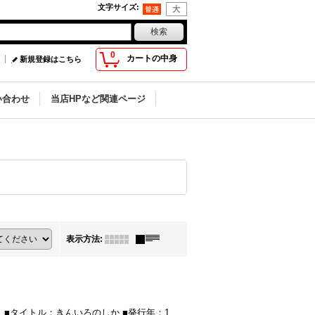
文字サイズ
:
0
カートの中身
新規登録はこちら
い合わせ
当店HPなど関連ページ
表示方法
:
■タイトル：きんいろのしか ■発行年：1