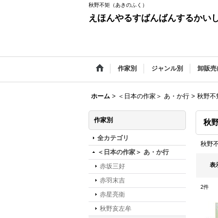
秋野不矩（あきのふく）
えほんやるすばんばんするかい
作家別
ジャンル別
卸販売
ホーム
>
＜日本の作家＞ あ・か行
>
秋野不
作家別
秋
全カテゴリ
秋野
＜日本の作家＞ あ・か行
表
赤坂三好
赤羽末吉
2
件
赤星亮衛
秋野亥左牟