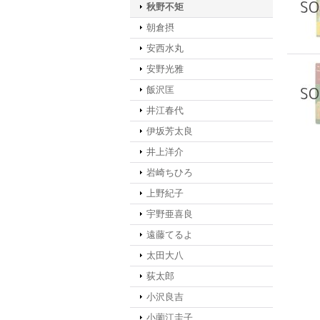
秋野不矩
朝倉摂
安西水丸
安野光雅
飯沢匡
井江春代
伊坂芳太良
井上洋介
岩崎ちひろ
上野紀子
宇野亜喜良
遠藤てるよ
太田大八
荻太郎
小沢良吉
小薗江圭子