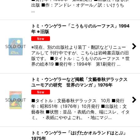
出版 ■作：アンドレ・オデール／訳：いけうち
…
トミ・ウンゲラー「こうもりのルーファス」1994
年 ※旧版
※現在、別の出版社より装丁・翻訳などリニュー
アルして 刊行中ですが、こちらは岩崎書店版の旧
版です。 ■タイトル：こうもりのルーファス ＊世
界の絵本19 ■発行年：1994年 第1刷発行 …
トミ・ウンゲラーなど掲載「文藝春秋デラックス
ユーモアの研究 世界のマンガ 」1976年
■タイトル：文藝春秋デラックス 10月 ■発行
年：昭和51年（1976年）10月発行 ■出版社：文
藝春秋 ■状態：並品 ・表紙の角、端にスレ、イタ
ミ。 ・表紙にややよごれ。 ・地にマジ…
トミ・ウンゲラー「はげたかオルランドはとぶ」
1975年