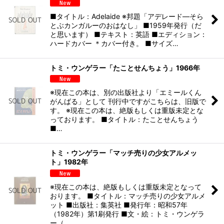
■タイトル：Adelaide ※邦題「アデレード―そら
とぶカンガルーのおはなし」 ■1959年発行（だ
と思います） ■テキスト：英語 ■エディション：
ハードカバー ＊カバー付き。 ■サイズ…
トミ・ウンゲラー「たことせんちょう」1966年
※現在この本は、別の出版社より「エミールくん
がんばる」として 刊行中ですがこちらは、旧版で
す。 ※現在この本は、絶版もしくは重版未定とな
っております。 ■タイトル：たことせんちょう
■…
トミ・ウンゲラー「マッチ売りの少女アルメッ
ト」1982年
※現在この本は、絶版もしくは重版未定となって
おります。 ■タイトル：マッチ売りの少女アルメ
ット ■出版社：集英社 ■発行年：昭和57年
（1982年）第1刷発行 ■文・絵：トミ・ウンゲラ
ー（…