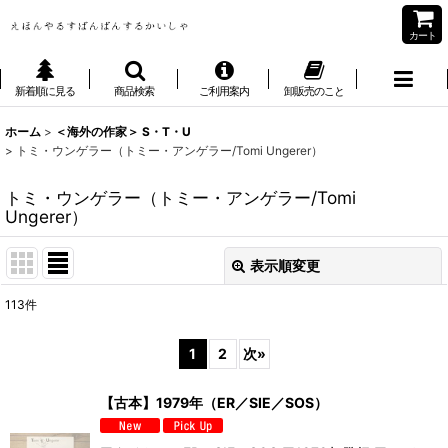
カート
新着順に見る
商品検索
ご利用案内
卸販売のこと
ホーム
>
＜海外の作家＞ S・T・U
>
トミ・ウンゲラー（トミー・アンゲラー/Tomi Ungerer）
トミ・ウンゲラー（トミー・アンゲラー/Tomi
Ungerer）
表示順変更
閉じる
113
件
表示数
:
1
2
次
»
並び順
:
【古本】1979年（ER／SIE／SOS）
絞り込む