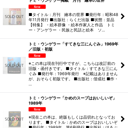
トミ・ウンゲラー掲載 月刊 繪本の世界
■タイトル：月刊 繪本の世界 ■発行年：昭和48
年11月発行 ■出版社：らくだ出版 ■状態：並品
【特集】 ・絵本群像 ・絵本作家人と作品 トミ
ー・アンゲラー ・民族と民話と絵本 ソ…
トミ・ウンゲラー「すてきな三にんぐみ」1969年
／旧版・初版
※この本は現在刊行中ですが、こちらは改訂前の
旧版・函付きです。 ■タイトル：すてきな三にん
ぐみ ■発行年：1969年発行 ※記載はありません
が、おそらく初版です。 ■出版社：偕成社 ■作・
…
トミ・ウンゲラー「かめのスープはおいしいぞ」
1989年
※現在この本は、絶版もしくは品切れとなってお
ります。 ■タイトル：かめのスープはおいしいぞ
■発行年：1989年 第6刷発行 ■出版社：ほるぷ