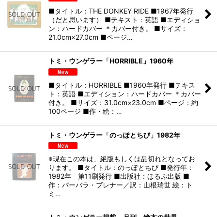
■タイトル：THE DONKEY RIDE ■1967年発行
（だと思います） ■テキスト：英語 ■エディショ
ン：ハードカバー ＊カバー付き。 ■サイズ：
21.0cm×27.0cm ■ページ…
トミ・ウンゲラー「HORRIBLE」1960年
■タイトル：HORRIBLE ■1960年発行 ■テキス
ト：英語 ■エディション：ハードカバー ＊カバー
付き。 ■サイズ：31.0cm×23.0cm ■ページ：約
100ページ ■作・絵：…
トミ・ウンゲラー「のっぽとちび」1982年
※現在この本は、絶版もしくは品切れとなってお
ります。 ■タイトル：のっぽとちび ■発行年：
1982年 第11刷発行 ■出版社：ほるぷ出版 ■
作：バーバラ・ブレナー／訳：山根瑞世 絵：ト
ミ…