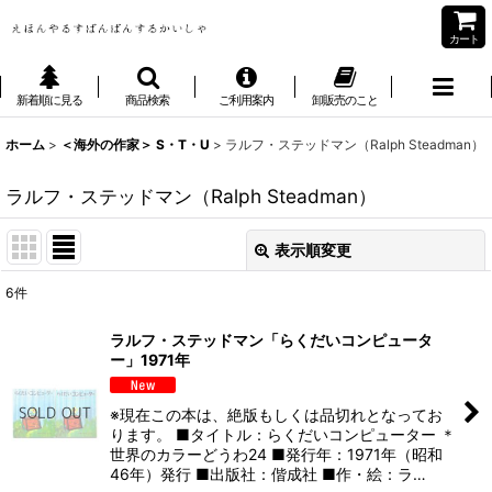
カート
新着順に見る
商品検索
ご利用案内
卸販売のこと
ホーム
>
＜海外の作家＞ S・T・U
>
ラルフ・ステッドマン（Ralph Steadman）
ラルフ・ステッドマン（Ralph Steadman）
表示順変更
閉じる
6
件
表示数
:
ラルフ・ステッドマン「らくだいコンピュータ
ー」1971年
並び順
:
※現在この本は、絶版もしくは品切れとなってお
絞り込む
ります。 ■タイトル：らくだいコンピューター ＊
世界のカラーどうわ24 ■発行年：1971年（昭和
46年）発行 ■出版社：偕成社 ■作・絵：ラ…