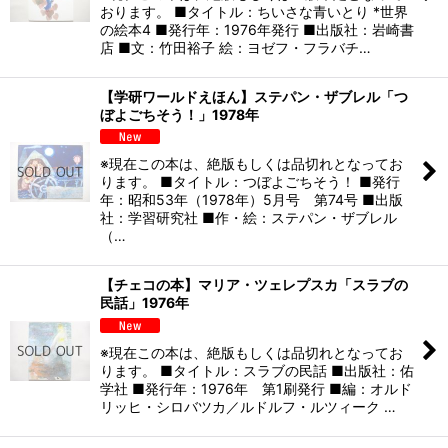
おります。 ■タイトル：ちいさな青いとり *世界
の絵本4 ■発行年：1976年発行 ■出版社：岩崎書
店 ■文：竹田裕子 絵：ヨゼフ・フラバチ…
【学研ワールドえほん】ステパン・ザブレル「つ
ぼよごちそう！」1978年
※現在この本は、絶版もしくは品切れとなってお
ります。 ■タイトル：つぼよごちそう！ ■発行
年：昭和53年（1978年）5月号 第74号 ■出版
社：学習研究社 ■作・絵：ステパン・ザブレル
（…
【チェコの本】マリア・ツェレプスカ「スラブの
民話」1976年
※現在この本は、絶版もしくは品切れとなってお
ります。 ■タイトル：スラブの民話 ■出版社：佑
学社 ■発行年：1976年 第1刷発行 ■編：オルド
リッヒ・シロバツカ／ルドルフ・ルツィーク …