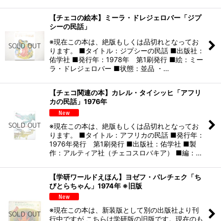
【チェコの絵本】ミーラ・ドレジェロバー「ジプ
シーの民話」
※現在この本は、絶版もしくは品切れとなってお
ります。 ■タイトル：ジプシーの民話 ■出版社：
佑学社 ■発行年：1978年 第1刷発行 ■絵：ミー
ラ・ドレジェロバー ■状態：並品 ・…
【チェコ関連の本】カレル・タイシッヒ「アフリ
カの民話」1976年
※現在この本は、絶版もしくは品切れとなってお
ります。 ■タイトル：アフリカの民話 ■発行年：
1976年発行 第1刷発行 ■出版社：佑学社 ■製
作：アルティア社（チェコスロバキア） ■編：…
【学研ワールドえほん】ヨゼフ・パレチェク「ち
びとらちゃん」1974年 ※旧版
※現在この本は、新装版として別の出版社より刊
行中ですが こちらは学研版の旧版です。現在のも