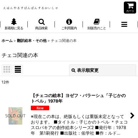
カート
新着順に見る
商品検索
ご利用案内
卸販売のこと
ホーム
>
翻訳絵本・その他
>
チェコ関連の本
チェコ関連の本
表示順変更
閉じる
12
件
表示数
:
【チェコの絵本】ヨゼフ・バラーシュ「子じかの
トペル」1978年
並び順
:
※現在この本は、絶版もしくは重版未定となって
絞り込む
おります。 ■タイトル：子じかのトペル ＊チェコ
スロバキアの創作絵本シリーズ2 ■発行年：1978
年 第1刷発行 ■出版社：佑学社 ■作：ルド…